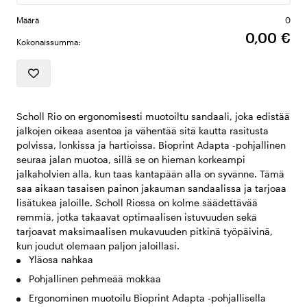
Määrä
0
0,00 €
Kokonaissumma:
Scholl Rio on ergonomisesti muotoiltu sandaali, joka edistää
jalkojen oikeaa asentoa ja vähentää sitä kautta rasitusta
polvissa, lonkissa ja hartioissa. Bioprint Adapta -pohjallinen
seuraa jalan muotoa, sillä se on hieman korkeampi
jalkaholvien alla, kun taas kantapään alla on syvänne. Tämä
saa aikaan tasaisen painon jakauman sandaalissa ja tarjoaa
lisätukea jaloille. Scholl Riossa on kolme säädettävää
remmiä, jotka takaavat optimaalisen istuvuuden sekä
tarjoavat maksimaalisen mukavuuden pitkinä työpäivinä,
kun joudut olemaan paljon jaloillasi.
Yläosa nahkaa
Pohjallinen pehmeää mokkaa
Ergonominen muotoilu Bioprint Adapta -pohjallisella