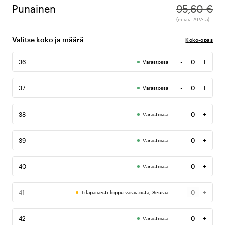
Punainen
95,60 €
(ei sis. ALV:tä)
Valitse koko ja määrä
Koko-opas
-
+
36
Varastossa
Määrä
-
+
37
Varastossa
Määrä
-
+
38
Varastossa
Määrä
-
+
39
Varastossa
Määrä
-
+
40
Varastossa
Määrä
-
+
41
Tilapäisesti loppu varastosta,
Seuraa
Määrä
-
+
42
Varastossa
Määrä