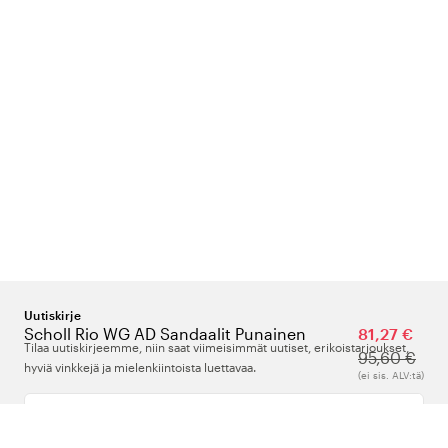
Uutiskirje
Scholl Rio WG AD Sandaalit Punainen
81,27 €
Tilaa uutiskirjeemme, niin saat viimeisimmät uutiset, erikoistarjoukset,
95,60 €
hyviä vinkkejä ja mielenkiintoista luettavaa.
(ei sis. ALV:tä)
Kirjoita sähköpostiosoitteesi