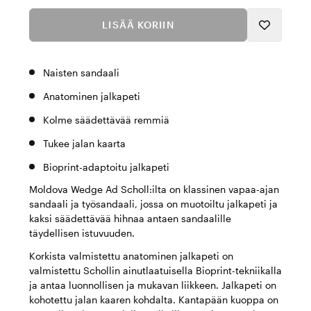
LISÄÄ KORIIN
Naisten sandaali
Anatominen jalkapeti
Kolme säädettävää remmiä
Tukee jalan kaarta
Bioprint-adaptoitu jalkapeti
Moldova Wedge Ad Scholl:ilta on klassinen vapaa-ajan
sandaali ja työsandaali, jossa on muotoiltu jalkapeti ja
kaksi säädettävää hihnaa antaen sandaalille
täydellisen istuvuuden.
Korkista valmistettu anatominen jalkapeti on
valmistettu Schollin ainutlaatuisella Bioprint-tekniikalla
ja antaa luonnollisen ja mukavan liikkeen. Jalkapeti on
kohotettu jalan kaaren kohdalta. Kantapään kuoppa on