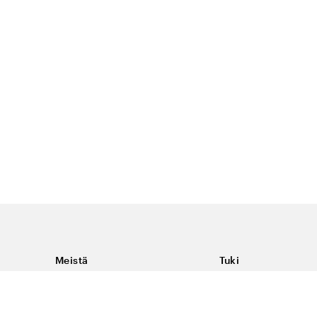
Meistä
Tuki
Tietoja Color4caresta
Ota yhteyttä
Yleisiä kysymyksiä