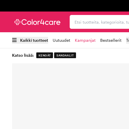
Trustpilot
Etsi tuotteita, kategorioi
Kaikki tuotteet
Uutuudet
Kampanjat
Bestsellerit
T
Katso lisää:
KENGÄT
SANDAALIT