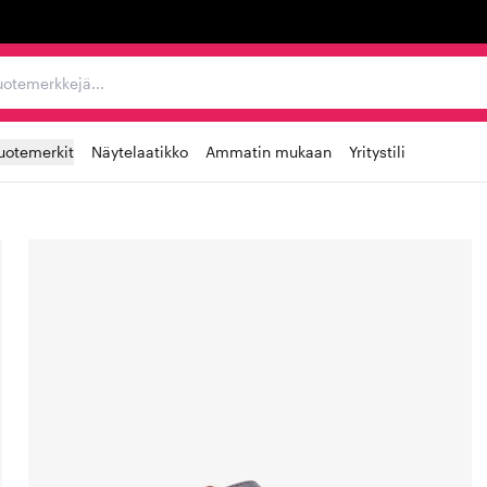
ta, tuotemerkkejä...
uotemerkit
Näytelaatikko
Ammatin mukaan
Yritystili