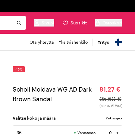
Sivuni
Suosikit
Ostoskori
Ota yhteyttä
Yksityishenkilö
Yritys
-15%
Scholl Moldava WG AD Dark
81,27 €
Brown Sandal
95,60 €
(ei sis. ALV:tä)
Valitse koko ja määrä
Koko-opas
36
-
+
Varastossa