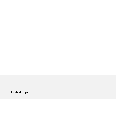
Uutiskirje
Tilaa uutiskirjeemme, niin saat viimeisimmät uutiset,
erikoistarjoukset, hyviä vinkkejä ja mielenkiintoista
luettavaa.