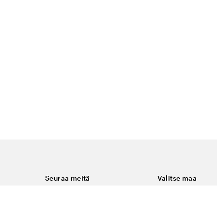
Seuraa meitä
Valitse maa
Facebook
Suomi
Instagram