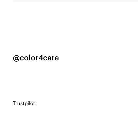
@color4care
Trustpilot