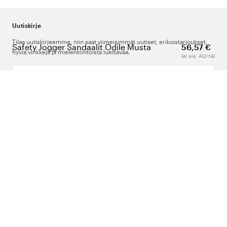
Uutiskirje
Tilaa uutiskirjeemme, niin saat viimeisimmät uutiset, erikoistarjoukset,
Safety Jogger Sandaalit Odile Musta
56,57 €
hyviä vinkkejä ja mielenkiintoista luettavaa.
(ei sis. ALV:tä)
Kirjoita sähköpostiosoitteesi
Meistä
Tuki
Seuraa meitä
Suomi