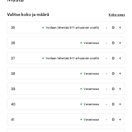
Valitse koko ja määrä
Koko-opas
-
+
35
Voidaan lähettää 9-11 arkipäivän sisällä
Määrä
-
+
36
Varastossa
Määrä
-
+
37
Voidaan lähettää 9-11 arkipäivän sisällä
Määrä
-
+
38
Varastossa
Määrä
-
+
39
Varastossa
Määrä
-
+
40
Varastossa
Määrä
-
+
41
Varastossa
Määrä