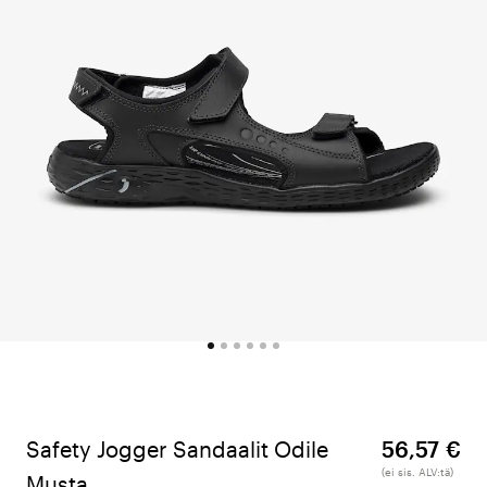
Safety Jogger Sandaalit Odile
56,57 €
(ei sis. ALV:tä)
Musta