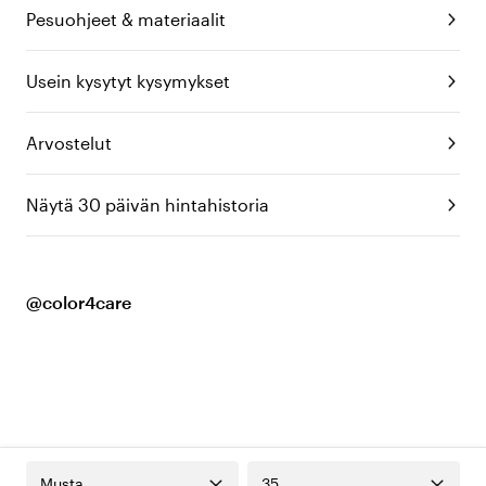
Pesuohjeet & materiaalit
Usein kysytyt kysymykset
Arvostelut
Näytä 30 päivän hintahistoria
@color4care
Musta
35