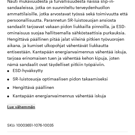
Nauti mukavuudesta ja turvallisuudesta näissä slip-in-
sandaaleissa, jotka on suunniteltu terveydenhuollon
ammattilaisille, jotka arvostavat työssä sekä toimivuutta että
persoonallisuutta. Parannetun SR-luistosuojan ansiosta
sandaalit tarjoavat vakaan pidon liukkailla pinnoilla, ja ESD-
ominaisuus suojaa hallitsemalla sähköstaattisia purkauksia.
Hengittävä päällinen pitää jalat viileinä pitkien työvuorojen
aikana, ja kumiset ulkopohjat vähentävät liukkautta
entisestään. Kantapään energianvaimennus vähentää iskuja,
tarjoaa erinomaisen tuen ja vähentää kehon kipuja, joten
nämä sandaalit ovat täydelliset pitkiin työpäiviin.
ESD-hyväksytty
SR-luistosuoja optimaalisen pidon takaamiseksi
Hengittävä päällinen
Kantapään energianvaimennus vähentää iskuja
Lue vähemmän
SKU: 10003651-1076-10035