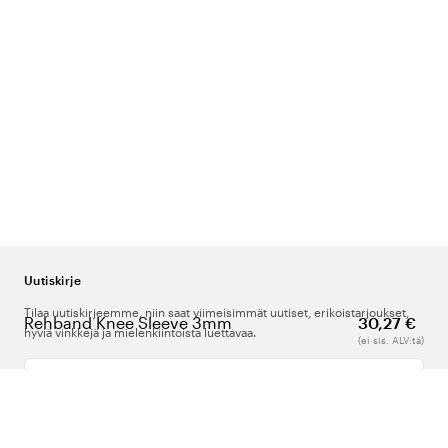
Uutiskirje
Tilaa uutiskirjeemme, niin saat viimeisimmät uutiset, erikoistarjoukset,
Rehband Knee Sleeve 3mm
30,27 €
hyviä vinkkejä ja mielenkiintoista luettavaa.
(ei sis. ALV:tä)
Kirjoita sähköpostiosoitteesi