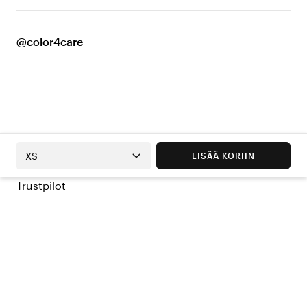
@color4care
XS
LISÄÄ KORIIN
Trustpilot