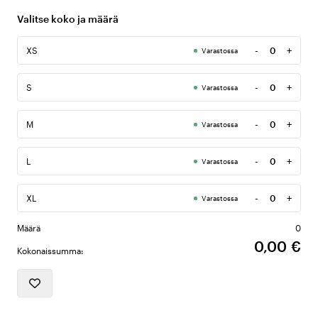
Valitse koko ja määrä
-
+
XS
Varastossa
Määrä
-
+
S
Varastossa
Määrä
-
+
M
Varastossa
Määrä
-
+
L
Varastossa
Määrä
-
+
XL
Varastossa
Määrä
Määrä
0
0,00 €
Kokonaissumma: