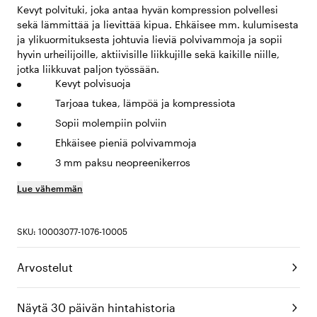
Kevyt polvituki, joka antaa hyvän kompression polvellesi
sekä lämmittää ja lievittää kipua. Ehkäisee mm. kulumisesta
ja ylikuormituksesta johtuvia lieviä polvivammoja ja sopii
hyvin urheilijoille, aktiivisille liikkujille sekä kaikille niille,
jotka liikkuvat paljon työssään.
Kevyt polvisuoja
Tarjoaa tukea, lämpöä ja kompressiota
Sopii molempiin polviin
Ehkäisee pieniä polvivammoja
3 mm paksu neopreenikerros
Lue vähemmän
SKU: 10003077-1076-10005
Arvostelut
Näytä 30 päivän hintahistoria