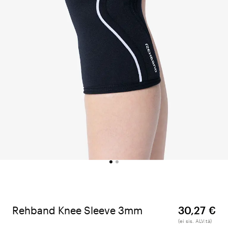
Rehband Knee Sleeve 3mm
30,27 €
(ei sis. ALV:tä)