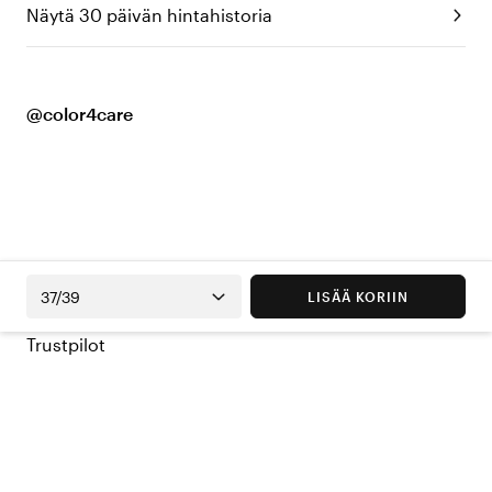
Näytä 30 päivän hintahistoria
@color4care
37/39
LISÄÄ KORIIN
Trustpilot