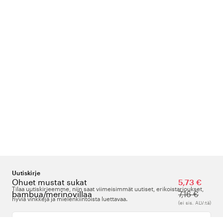
Uutiskirje
Ohuet mustat sukat
5,73 €
Tilaa uutiskirjeemme, niin saat viimeisimmät uutiset, erikoistarjoukset,
bambua/merinovillaa
7,16 €
hyviä vinkkejä ja mielenkiintoista luettavaa.
(ei sis. ALV:tä)
Kirjoita sähköpostiosoitteesi