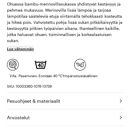
Ohuessa bambu-merinovillasukassa yhdistyvät kestävyys ja
pehmeä mukavuus. Merinovilla lisää lämpöä ja tarjoaa
lämpötilaa sääteleviä etuja siirtämällä tehokkaasti kosteutta
ja hikeä pois. Vahvistettu pohja lisää sukan pitkäikäisyyttä ja
kestävyyttä pitkien työpäivien aikana. Ihanteellinen kaikille,
jotka haluavat ohuen, toiminnallisen ja korkealaatuisen
sukan.
Lue vähemmän
Villa
Peseminen: Enintään 40 °C
Ympäristöystävällinen
SKU: 10003360-1076-13739
Pesuohjeet & materiaalit
Arvostelut