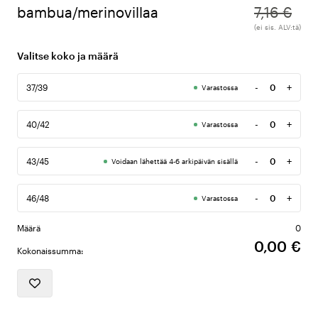
bambua/merinovillaa
7,16 €
(ei sis. ALV:tä)
Valitse koko ja määrä
-
+
37/39
Varastossa
Määrä
-
+
40/42
Varastossa
Määrä
-
+
43/45
Voidaan lähettää 4-6 arkipäivän sisällä
Määrä
-
+
46/48
Varastossa
Määrä
Määrä
0
0,00 €
Kokonaissumma: