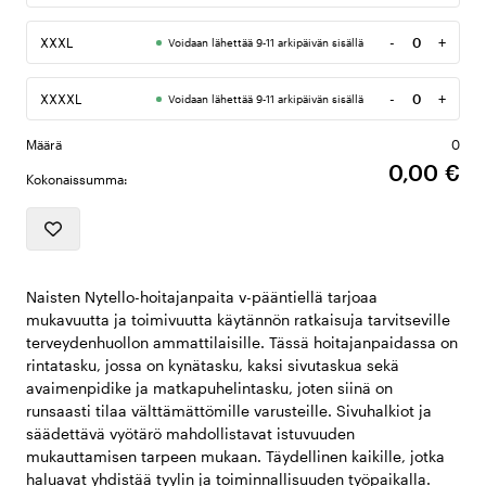
-
+
XXXL
Voidaan lähettää 9-11 arkipäivän sisällä
Määrä
-
+
XXXXL
Voidaan lähettää 9-11 arkipäivän sisällä
Määrä
Määrä
0
0,00 €
Kokonaissumma:
Naisten Nytello-hoitajanpaita v-pääntiellä tarjoaa
mukavuutta ja toimivuutta käytännön ratkaisuja tarvitseville
terveydenhuollon ammattilaisille. Tässä hoitajanpaidassa on
rintatasku, jossa on kynätasku, kaksi sivutaskua sekä
avaimenpidike ja matkapuhelintasku, joten siinä on
runsaasti tilaa välttämättömille varusteille. Sivuhalkiot ja
säädettävä vyötärö mahdollistavat istuvuuden
mukauttamisen tarpeen mukaan. Täydellinen kaikille, jotka
haluavat yhdistää tyylin ja toiminnallisuuden työpaikalla.