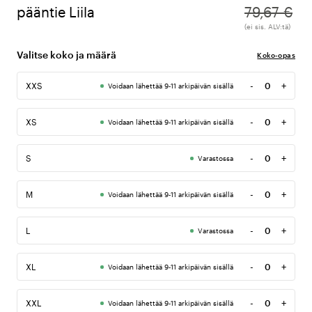
pääntie Liila
79,67 €
(ei sis. ALV:tä)
Valitse koko ja määrä
Koko-opas
-
+
XXS
Voidaan lähettää 9-11 arkipäivän sisällä
Määrä
-
+
XS
Voidaan lähettää 9-11 arkipäivän sisällä
Määrä
-
+
S
Varastossa
Määrä
-
+
M
Voidaan lähettää 9-11 arkipäivän sisällä
Määrä
-
+
L
Varastossa
Määrä
-
+
XL
Voidaan lähettää 9-11 arkipäivän sisällä
Määrä
-
+
XXL
Voidaan lähettää 9-11 arkipäivän sisällä
Määrä