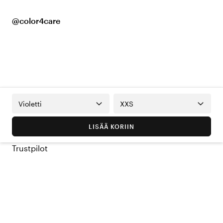
@color4care
Violetti
XXS
LISÄÄ KORIIN
Trustpilot