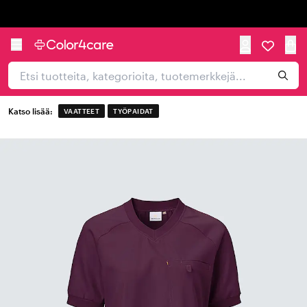
Trustpilot
Katso lisää:
VAATTEET
TYÖPAIDAT