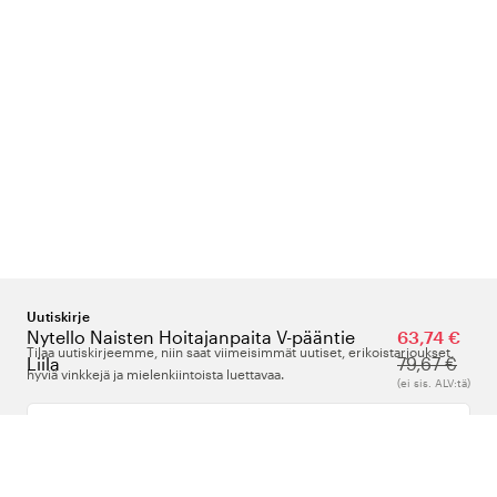
Uutiskirje
Nytello Naisten Hoitajanpaita V-pääntie
63,74 €
Tilaa uutiskirjeemme, niin saat viimeisimmät uutiset, erikoistarjoukset,
Liila
79,67 €
hyviä vinkkejä ja mielenkiintoista luettavaa.
(ei sis. ALV:tä)
Kirjoita sähköpostiosoitteesi