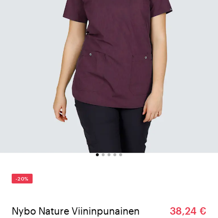
-20%
Nybo Nature Viininpunainen
38,24 €