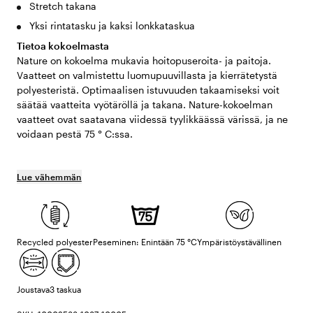
Stretch takana
Yksi rintatasku ja kaksi lonkkataskua
Tietoa kokoelmasta
Nature on kokoelma mukavia hoitopuseroita- ja paitoja.
Vaatteet on valmistettu luomupuuvillasta ja kierrätetystä
polyesteristä. Optimaalisen istuvuuden takaamiseksi voit
säätää vaatteita vyötäröllä ja takana. Nature-kokoelman
vaatteet ovat saatavana viidessä tyylikkäässä värissä, ja ne
voidaan pestä 75 ° C:ssa.
Lue vähemmän
Recycled polyester
Peseminen: Enintään 75 °C
Ympäristöystävällinen
Joustava
3 taskua