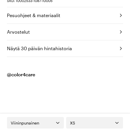
SKU: 10002533-1087-10005
Pesuohjeet & materiaalit
Arvostelut
Näytä 30 päivän hintahistoria
@color4care
Viininpunainen
XS