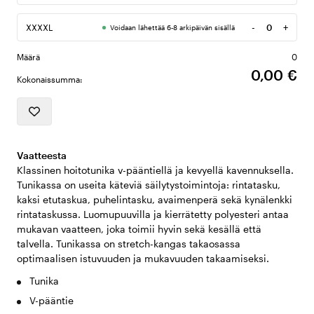
-
+
XXXXL
Voidaan lähettää 6-8 arkipäivän sisällä
Määrä
Määrä
0
0,00 €
Kokonaissumma:
Vaatteesta
Klassinen hoitotunika v-pääntiellä ja kevyellä kavennuksella.
Tunikassa on useita käteviä säilytystoimintoja: rintatasku,
kaksi etutaskua, puhelintasku, avaimenperä sekä kynälenkki
rintataskussa. Luomupuuvilla ja kierrätetty polyesteri antaa
mukavan vaatteen, joka toimii hyvin sekä kesällä että
talvella. Tunikassa on stretch-kangas takaosassa
optimaalisen istuvuuden ja mukavuuden takaamiseksi.
Tunika
V-pääntie