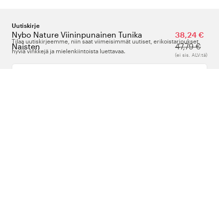
Uutiskirje
Nybo Nature Viininpunainen Tunika
38,24 €
Tilaa uutiskirjeemme, niin saat viimeisimmät uutiset, erikoistarjoukset,
Naisten
47,79 €
hyviä vinkkejä ja mielenkiintoista luettavaa.
(ei sis. ALV:tä)
Kirjoita sähköpostiosoitteesi
Meistä
Tuki
Seuraa meitä
Suomi