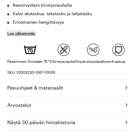
Resorivyötärö kiristysnauhalla
Kaksi etutaskua, takatasku ja lahjetasku
Erinomainen hengittävyys
Lue vähemmän
Peseminen: Enintään 75 °C
Kiristysnauha
Ympäristöystävällinen
4 taskua
SKU: 10003230-1067-10005
Pesuohjeet & materiaalit
Arvostelut
Näytä 30 päivän hintahistoria