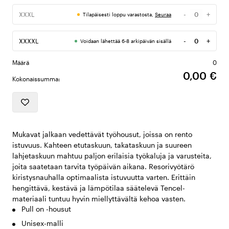
-
+
XXXL
Tilapäisesti loppu varastosta,
Seuraa
Määrä
-
+
XXXXL
Voidaan lähettää 6-8 arkipäivän sisällä
Määrä
Määrä
0
0,00 €
Kokonaissumma:
Mukavat jalkaan vedettävät työhousut, joissa on rento
istuvuus. Kahteen etutaskuun, takataskuun ja suureen
lahjetaskuun mahtuu paljon erilaisia työkaluja ja varusteita,
joita saatetaan tarvita työpäivän aikana. Resorivyötärö
kiristysnauhalla optimaalista istuvuutta varten. Erittäin
hengittävä, kestävä ja lämpötilaa säätelevä Tencel-
materiaali tuntuu hyvin miellyttävältä kehoa vasten.
Pull on -housut
Unisex-malli