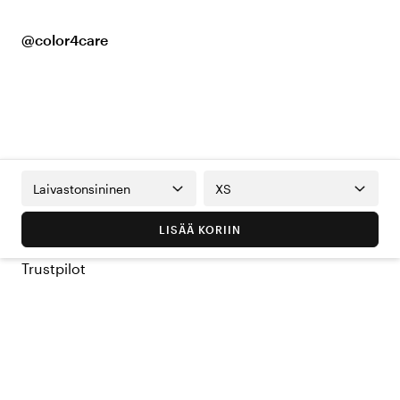
@color4care
Laivastonsininen
XS
LISÄÄ KORIIN
Trustpilot