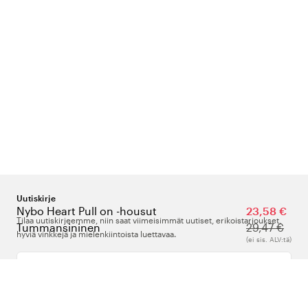
Uutiskirje
Nybo Heart Pull on -housut
23,58 €
Tilaa uutiskirjeemme, niin saat viimeisimmät uutiset, erikoistarjoukset,
Tummansininen
29,47 €
hyviä vinkkejä ja mielenkiintoista luettavaa.
(ei sis. ALV:tä)
Kirjoita sähköpostiosoitteesi