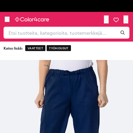
Trustpilot
Katso lisää:
VAATTEET
TYÖHOUSUT