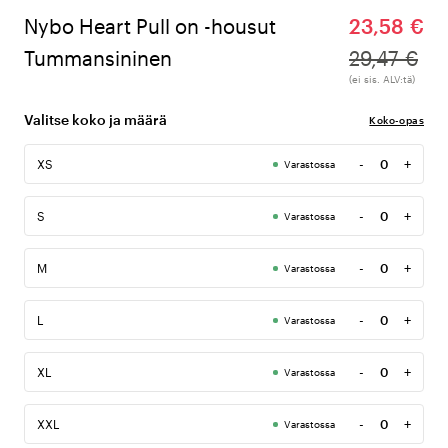
Nybo Heart Pull on -housut
23,58 €
Tummansininen
29,47 €
(ei sis. ALV:tä)
Valitse koko ja määrä
Koko-opas
-
+
XS
Varastossa
Määrä
-
+
S
Varastossa
Määrä
-
+
M
Varastossa
Määrä
-
+
L
Varastossa
Määrä
-
+
XL
Varastossa
Määrä
-
+
XXL
Varastossa
Määrä