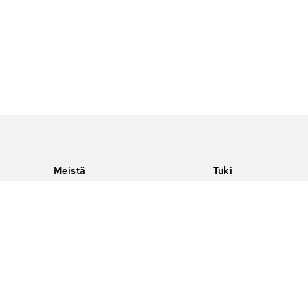
Meistä
Tuki
Tietoja Color4caresta
Ota yhteyttä
Yleisiä kysymyksiä
Ehdot
Toimitukset & palaut
Peruutus, palautus ja
virheilmoituksen te