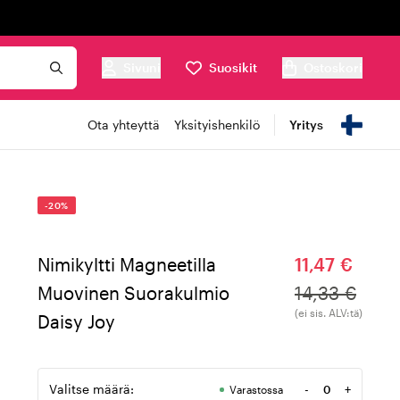
Sivuni
Suosikit
Ostoskori
Ota yhteyttä
Yksityishenkilö
Yritys
-20%
Nimikyltti Magneetilla
11,47 €
Muovinen Suorakulmio
14,33 €
(ei sis. ALV:tä)
Daisy Joy
Valitse määrä:
-
+
Varastossa
Määrä