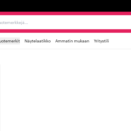
ta, tuotemerkkejä...
uotemerkit
Näytelaatikko
Ammatin mukaan
Yritystili