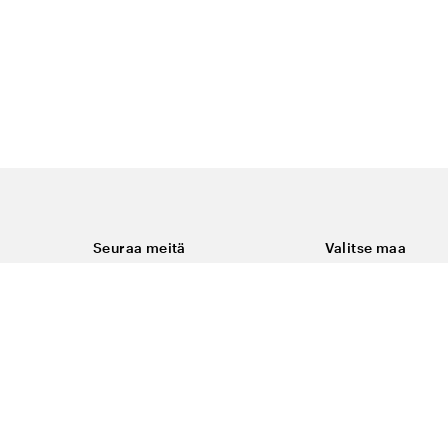
Seuraa meitä
Valitse maa
Facebook
Suomi
Instagram
Youtube
ukset
LinkedIn
keminen