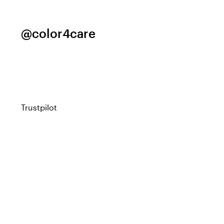
@color4care
Trustpilot