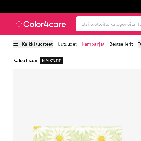
Trustpilot
Etsi tuotteita, kategorioi
Kaikki tuotteet
Uutuudet
Kampanjat
Bestsellerit
T
Katso lisää:
NIMIKYLTIT