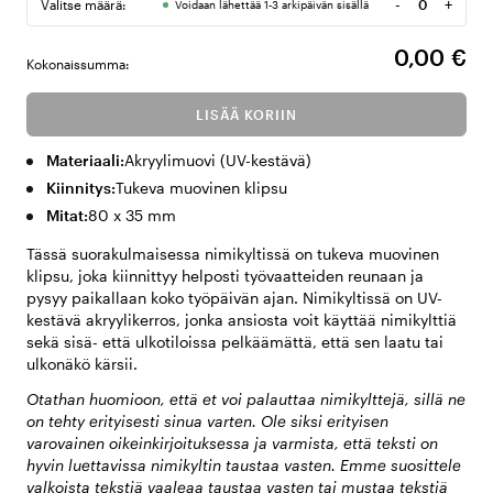
-
+
Valitse määrä:
Voidaan lähettää 1-3 arkipäivän sisällä
Määrä
0,00 €
Kokonaissumma:
LISÄÄ KORIIN
Materiaali:
Akryylimuovi (UV-kestävä)
Kiinnitys:
Tukeva muovinen klipsu
Mitat:
80 x 35 mm
Tässä suorakulmaisessa nimikyltissä on tukeva muovinen
klipsu, joka kiinnittyy helposti työvaatteiden reunaan ja
pysyy paikallaan koko työpäivän ajan. Nimikyltissä on UV-
kestävä akryylikerros, jonka ansiosta voit käyttää nimikylttiä
sekä sisä- että ulkotiloissa pelkäämättä, että sen laatu tai
ulkonäkö kärsii.
Otathan huomioon, että et voi palauttaa nimikylttejä, sillä ne
on tehty erityisesti sinua varten. Ole siksi erityisen
varovainen oikeinkirjoituksessa ja varmista, että teksti on
hyvin luettavissa nimikyltin taustaa vasten. Emme suosittele
valkoista tekstiä vaaleaa taustaa vasten tai mustaa tekstiä