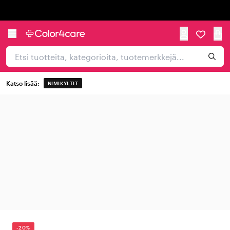
Trustpilot
Katso lisää:
NIMIKYLTIT
-20%