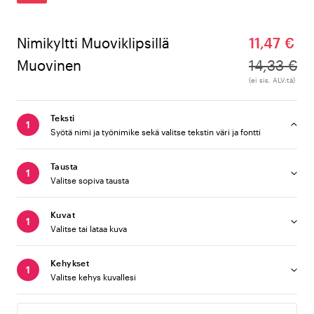
Nimikyltti Muoviklipsillä
11,47 €
Muovinen
14,33 €
(ei sis. ALV:tä)
Teksti
Syötä nimi ja työnimike sekä valitse tekstin väri ja fontti
Tausta
Valitse sopiva tausta
Kuvat
Valitse tai lataa kuva
Kehykset
Valitse kehys kuvallesi