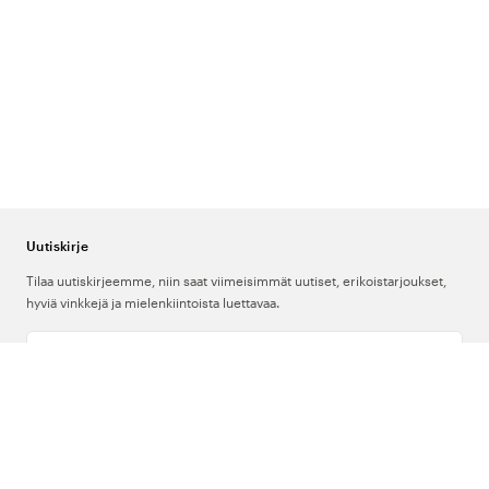
Uutiskirje
Tilaa uutiskirjeemme, niin saat viimeisimmät uutiset, erikoistarjoukset,
hyviä vinkkejä ja mielenkiintoista luettavaa.
Kirjoita sähköpostiosoitteesi
Meistä
Tuki