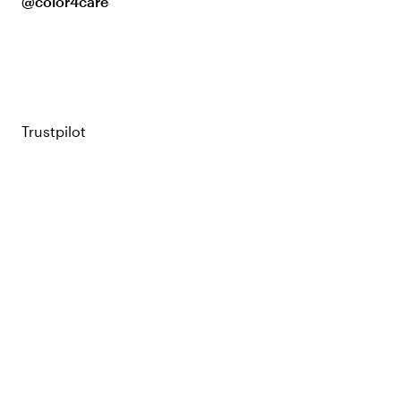
@color4care
Trustpilot