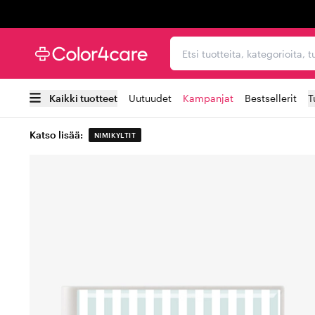
Trustpilot
Etsi tuotteita, kategorioi
Kaikki tuotteet
Uutuudet
Kampanjat
Bestsellerit
T
Katso lisää:
NIMIKYLTIT