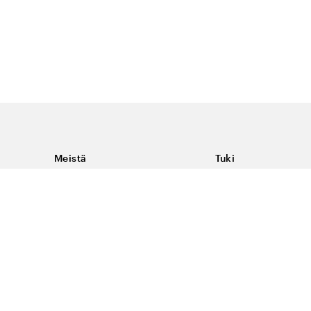
Meistä
Tuki
Tietoja Color4caresta
Ota yhteyttä
Yleisiä kysymyksiä
Ehdot
Toimitukset & palaut
Peruutus, palautus ja
virheilmoituksen te
Tietosuoja & evästee