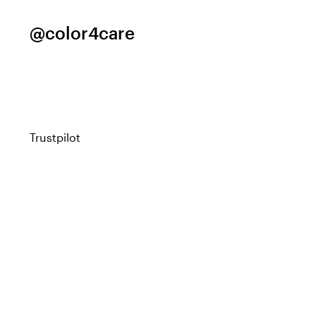
@color4care
Trustpilot