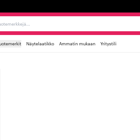
ta, tuotemerkkejä...
uotemerkit
Näytelaatikko
Ammatin mukaan
Yritystili