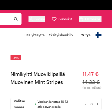
Sivuni
Suosikit
Ostoskori
Ota yhteyttä
Yksityishenkilö
Yritys
-20%
Nimikyltti Muoviklipsillä
11,47 €
Muovinen Mint Stripes
14,33 €
(ei sis. ALV:tä)
Valitse
Voidaan lähettää 10-12
-
+
Määrä
määrä:
arkipäivän sisällä