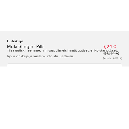
Uutiskirje
Muki Slingin´ Pills
7,24 €
Tilaa uutiskirjeemme, niin saat viimeisimmät uutiset, erikoistarjoukset,
10,34 €
hyviä vinkkejä ja mielenkiintoista luettavaa.
(ei sis. ALV:tä)
Kirjoita sähköpostiosoitteesi
Meistä
Tuki
Seuraa meitä