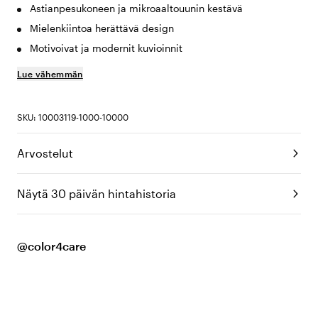
Astianpesukoneen ja mikroaaltouunin kestävä
Mielenkiintoa herättävä design
Motivoivat ja modernit kuvioinnit
Lue vähemmän
SKU: 10003119-1000-10000
Arvostelut
Näytä 30 päivän hintahistoria
@color4care