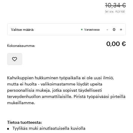
10,34 €
(ei sis. ALV:tä)
-
+
Valitse määrä:
Varastossa
Määrä
0,00 €
Kokonaissumma:
Kahvikuppien hukkuminen työpaikalla ei ole uusi ilmiö,
mutta ei huolta - valikoimastamme löydät upeita
persoonallisia mukeja, jotka sopivat täydellisesti
terveydenhuollon ammattilaisille. Piristä työpäivääsi pirteillä
mukeillamme.
Tietoa tuotteesta:
Tyylikäs muki ainutlaatuisella kuviolla