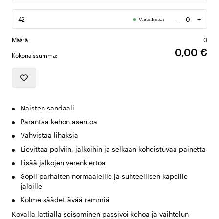
-
+
42
Varastossa
Määrä
Määrä
0
0,00 €
Kokonaissumma:
Naisten sandaali
Parantaa kehon asentoa
Vahvistaa lihaksia
Lievittää polviin, jalkoihin ja selkään kohdistuvaa painetta
Lisää jalkojen verenkiertoa
Sopii parhaiten normaaleille ja suhteellisen kapeille
jaloille
Kolme säädettävää remmiä
Kovalla lattialla seisominen passivoi kehoa ja vaihtelun