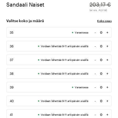
Sandaali Naiset
203,17 €
(ei sis. ALV:tä)
Valitse koko ja määrä
Koko-opas
-
+
35
Varastossa
Määrä
-
+
36
Voidaan lähettää 9-11 arkipäivän sisällä
Määrä
-
+
37
Voidaan lähettää 9-11 arkipäivän sisällä
Määrä
-
+
38
Voidaan lähettää 9-11 arkipäivän sisällä
Määrä
-
+
39
Varastossa
Määrä
-
+
40
Voidaan lähettää 9-11 arkipäivän sisällä
Määrä
-
+
41
Voidaan lähettää 9-11 arkipäivän sisällä
Määrä