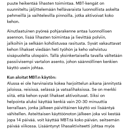
puute heikentää lihasten toimintaa. MBT-kengät on
suunniteltu jäljittelemään hellävaraista luonnollista askelta
pehmeillä ja vaihtelevilla pinnoilla, jotka aktivoivat koko
kehon.
Ainutlaatuinen pyöreä pohjarakenne antaa luonnollisen
asennon, lisää lihasten toimintaa ja lievittää polviin,
jalkoihin ja selkään kohdistuvaa rasitusta. Syvät vakauttavat
kehon lihakset viedään heti työhön ja keho vahvistuu
sisäpuolelta ulospäin. Tällä yksinkertaisella tavalla vältetään
passiivisempi vartalon asento, johon säännöllinen kenkien
käyttö usein johtaa.
Kun aloitat MBT:n käytön:
Alussa ei ole harvinaista kokea harjoittelun aikana jännitystä
jaloissa, reisissä, selässä ja vatsalihaksissa. Se on merkki
siitä, että kehon syvät lihakset aktivoituvat. Siksi on
helpointa aluksi käyttää kenkiä vain 20-30 minuuttia
kerrallaan, jonka jälkeen päivittäinen käyttö voi lisääntyä
vähitellen. Asteittaisen käyttöönoton jälkeen joka voi kestää
jopa 14 päivää, voit käyttää MBT:tä koko päivän, seitsemän
päivää viikossa. Lisääntynyt lihasaktiviteetti johtaa myös