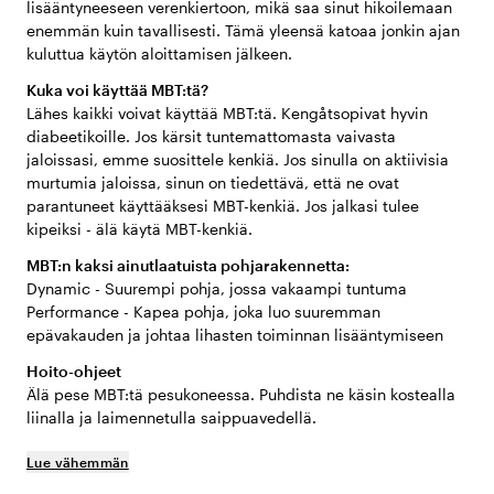
lisääntyneeseen verenkiertoon, mikä saa sinut hikoilemaan
enemmän kuin tavallisesti. Tämä yleensä katoaa jonkin ajan
kuluttua käytön aloittamisen jälkeen.
Kuka voi käyttää MBT:tä?
Lähes kaikki voivat käyttää MBT:tä. Kengåtsopivat hyvin
diabeetikoille. Jos kärsit tuntemattomasta vaivasta
jaloissasi, emme suosittele kenkiä. Jos sinulla on aktiivisia
murtumia jaloissa, sinun on tiedettävä, että ne ovat
parantuneet käyttääksesi MBT-kenkiä. Jos jalkasi tulee
kipeiksi - älä käytä MBT-kenkiä.
MBT:n kaksi ainutlaatuista pohjarakennetta:
Dynamic - Suurempi pohja, jossa vakaampi tuntuma
Performance - Kapea pohja, joka luo suuremman
epävakauden ja johtaa lihasten toiminnan lisääntymiseen
Hoito-ohjeet
Älä pese MBT:tä pesukoneessa. Puhdista ne käsin kostealla
liinalla ja laimennetulla saippuavedellä.
Lue vähemmän