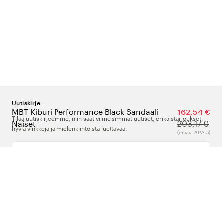
Uutiskirje
MBT Kiburi Performance Black Sandaali
162,54 €
Tilaa uutiskirjeemme, niin saat viimeisimmät uutiset, erikoistarjoukset,
Naiset
203,17 €
hyviä vinkkejä ja mielenkiintoista luettavaa.
(ei sis. ALV:tä)
Kirjoita sähköpostiosoitteesi
Meistä
Tuki