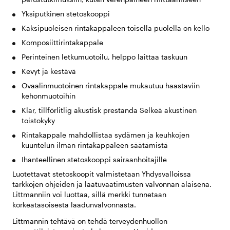
Yksiputkinen stetoskooppi
Kaksipuoleisen rintakappaleen toisella puolella on kello
Komposiittirintakappale
Perinteinen letkumuotoilu, helppo laittaa taskuun
Kevyt ja kestävä
Ovaalinmuotoinen rintakappale mukautuu haastaviin
kehonmuotoihin
Klar, tillförlitlig akustisk prestanda Selkeä akustinen
toistokyky
Rintakappale mahdollistaa sydämen ja keuhkojen
kuuntelun ilman rintakappaleen säätämistä
Ihanteellinen stetoskooppi sairaanhoitajille
Luotettavat stetoskoopit valmistetaan Yhdysvalloissa
tarkkojen ohjeiden ja laatuvaatimusten valvonnan alaisena.
Littmanniin voi luottaa, sillä merkki tunnetaan
korkeatasoisesta laadunvalvonnasta.
Littmannin tehtävä on tehdä terveydenhuollon