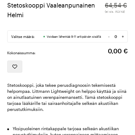
Stetoskooppi Vaaleanpunainen
64,54 €
(ei sis. ALV:tä)
Helmi
-
+
Valitse määrä:
Voidaan lähettää 9-11 arkipäivän sisällä
Määrä
0,00 €
Kokonaissumma:
Stetoskooppi, joka tekee perusdiagnoosin tekemisestä
helpompaa. Littmann Lightweight on helppo käyttää ja siinä
on ainutlaatuinen verenpainemansetti. Tämä stetoskooppi
tarjoaa lääkärille tai sairaanhoitajalle selkeän akustiikan
perustutkimuksiin.
Yksipuoleinen rintakappale tarjoaa selkeän akustiikan
perustutkimuksiin, kuten verenpaineen mittaamiseen