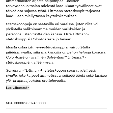
ammattilaisten arjesta helpompaa. Useiden
terveydenhuoltoalan mielestä laadukkaat työvälineet ovat
tärkeä osa sujuvaa työtä. Littmann-stetoskoopit tarjoavat
laadullaan miellyttävän käyttökokemuksen.
Stetoskooppeja on saatavilla eri väreissä, joten niitä voi
yhdistellä valikoimamme muiden värikkäiden ja
persoonallisten tuotteiden kanssa. Osta Littmann-
stetoskooppisi Color4caresta jo tänään.
Muista ostaa Littmann-stetoskooppisi valtuutetulta
jälleenmyyjältä, sillä markkinoilla on paljon halpoja kopioita.
Color4care on virallinen Solventum™ Littmann® -
stetoskooppien jälleenmyyjä.
Solventum™Littmann® -stetoskooppi sopii täydellisesti
sinulle, joka kaipaat ammatissasi selkeää ääntä sekä tarkkaa
ylä- ja ajataajuuksien erottelevuutta.
Lue vähemmän
SKU: 10000298-1124-10000