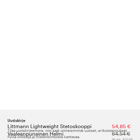
Uutiskirje
Littmann Lightweight Stetoskooppi
54,85 €
Tilaa uutiskirjeemme, niin saat viimeisimmät uutiset, erikoistarjoukset,
Vaaleanpunainen Helmi
64,54 €
hyviä vinkkejä ja mielenkiintoista luettavaa.
(ei sis. ALV:tä)