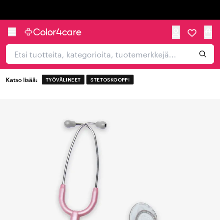
Trustpilot
Katso lisää:
TYÖVÄLINEET
STETOSKOOPPI