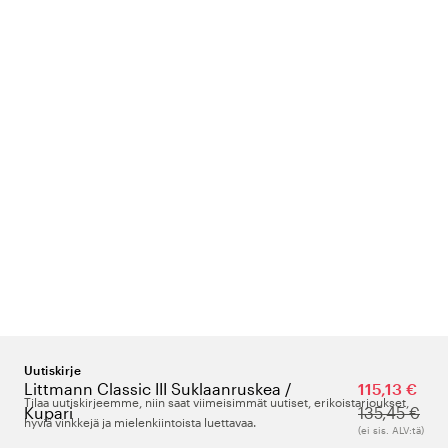
Uutiskirje
Littmann Classic III Suklaanruskea /
115,13 €
Tilaa uutiskirjeemme, niin saat viimeisimmät uutiset, erikoistarjoukset,
Kupari
135,45 €
hyviä vinkkejä ja mielenkiintoista luettavaa.
(ei sis. ALV:tä)