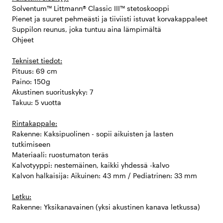
Solventum™ Littmann® Classic III™ stetoskooppi
Pienet ja suuret pehmeästi ja tiiviisti istuvat korvakappaleet
Suppilon reunus, joka tuntuu aina lämpimältä
Ohjeet
Tekniset tiedot:
Pituus: 69 cm
Paino: 150g
Akustinen suorituskyky: 7
Takuu: 5 vuotta
Rintakappale:
Rakenne: Kaksipuolinen - sopii aikuisten ja lasten
tutkimiseen
Materiaali: ruostumaton teräs
Kalvotyyppi: nestemäinen, kaikki yhdessä -kalvo
Kalvon halkaisija: Aikuinen: 43 mm / Pediatrinen: 33 mm
Letku:
Rakenne: Yksikanavainen (yksi akustinen kanava letkussa)