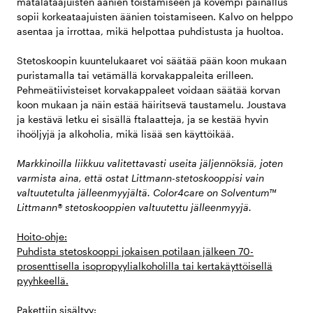
matalataajuisten äänien toistamiseen ja kovempi painallus
sopii korkeataajuisten äänien toistamiseen. Kalvo on helppo
asentaa ja irrottaa, mikä helpottaa puhdistusta ja huoltoa.
Stetoskoopin kuuntelukaaret voi säätää pään koon mukaan
puristamalla tai vetämällä korvakappaleita erilleen.
Pehmeätiivisteiset korvakappaleet voidaan säätää korvan
koon mukaan ja näin estää häiritsevä taustamelu. Joustava
ja kestävä letku ei sisällä ftalaatteja, ja se kestää hyvin
ihoöljyjä ja alkoholia, mikä lisää sen käyttöikää.
Markkinoilla liikkuu valitettavasti useita jäljennöksiä, joten
varmista aina, että ostat Littmann-stetoskooppisi vain
valtuutetulta jälleenmyyjältä. Color4care on Solventum™
Littmann® stetoskooppien valtuutettu jälleenmyyjä.
Hoito-ohje:
Puhdista stetoskooppi jokaisen potilaan jälkeen 70-
prosenttisella isopropyylialkoholilla tai kertakäyttöisellä
pyyhkeellä.
Pakettiin sisältyy: