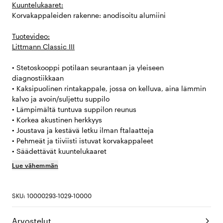
Kuuntelukaaret:
Korvakappaleiden rakenne: anodisoitu alumiini
Tuotevideo:
Littmann Classic III
• Stetoskooppi potilaan seurantaan ja yleiseen
diagnostiikkaan
• Kaksipuolinen rintakappale, jossa on kelluva, aina lämmin
kalvo ja avoin/suljettu suppilo
• Lämpimältä tuntuva suppilon reunus
• Korkea akustinen herkkyys
• Joustava ja kestävä letku ilman ftalaatteja
• Pehmeät ja tiiviisti istuvat korvakappaleet
• Säädettävät kuuntelukaaret
Lue vähemmän
SKU: 10000293-1029-10000
Arvostelut