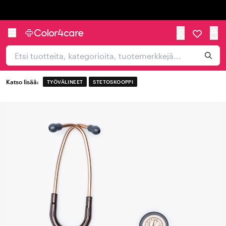
Trustpilot
Katso lisää:
TYÖVÄLINEET
STETOSKOOPPI