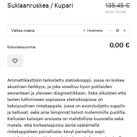
Suklaanruskea / Kupari
135,45 €
(ei sis. ALV:tä)
-
+
Valitse määrä:
Varastossa
Määrä
0,00 €
Kokonaissumma:
Ammattikäyttöön tarkoitettu stetoskooppi, jossa on korkea
akustinen herkkyys, ja joka soveltuu hyvin potilaiden
seurantaan ja yleiseen diagnostiikkaan. Sekä aikuisten että
lasten tutkimiseen sopivassa stetoskoopissa on
kaksipuolinen rintakappale, jossa on avoin/suljettu suppilo
ja kelluvat, sekä aina lämpimät kalvot molemmilla puolilla.
Kelluvien kalvojen ansiosta on mahdollista kuunnella sekä
matala- että korkeataajuisia ääniä säätämällä
rintakappaleen painallusta: kevyt painallus sopii