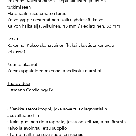
Rakenne: Kaksipuolinen - sopii aikuisten ja lasten
tutkimiseen
Materiaali: ruostumaton teräs
Kalvotyyppi: nestemäinen, kaikki yhdessä -kalvo
Kalvon halkaisija: Aikuinen: 43 mm / Pediatrinen: 33 mm
Letku:
Rakenne: Kaksoiskanavainen (kaksi akustista kanavaa
letkussa)
Kuuntelukaaret:
Korvakappaleiden rakenne: anodisoitu alumiini
Tuotevideo:
Littmann Cardiology IV
• Vankka stetoskooppi, joka soveltuu diagnostisiin
auskultaatioihin
• Kaksipuolinen rintakappale, jossa on kelluva, aina lämmin
kalvo ja avoin/suljettu suppilo
• Lämpimältä tuntuva suppilon reunus