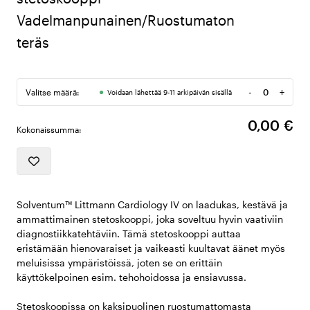
Vadelmanpunainen/Ruostumaton
teräs
-
+
Valitse määrä:
Voidaan lähettää 9-11 arkipäivän sisällä
Määrä
0,00 €
Kokonaissumma:
Solventum™ Littmann Cardiology IV on laadukas, kestävä ja
ammattimainen stetoskooppi, joka soveltuu hyvin vaativiin
diagnostiikkatehtäviin. Tämä stetoskooppi auttaa
eristämään hienovaraiset ja vaikeasti kuultavat äänet myös
meluisissa ympäristöissä, joten se on erittäin
käyttökelpoinen esim. tehohoidossa ja ensiavussa.
Stetoskoopissa on kaksipuolinen ruostumattomasta