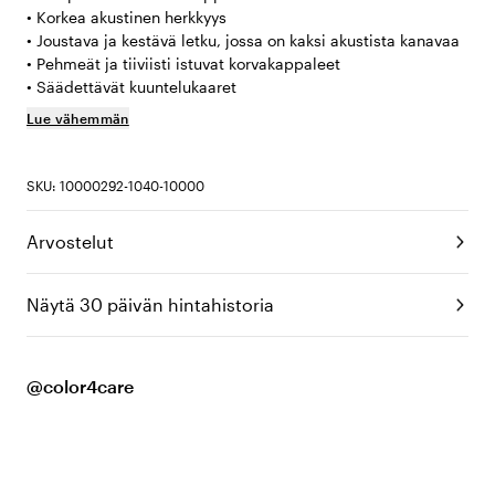
• Korkea akustinen herkkyys
• Joustava ja kestävä letku, jossa on kaksi akustista kanavaa
• Pehmeät ja tiiviisti istuvat korvakappaleet
• Säädettävät kuuntelukaaret
Lue vähemmän
SKU: 10000292-1040-10000
Arvostelut
Näytä 30 päivän hintahistoria
@color4care