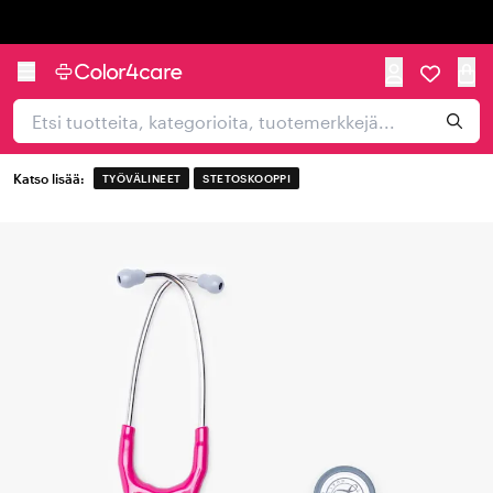
Trustpilot
Katso lisää:
TYÖVÄLINEET
STETOSKOOPPI