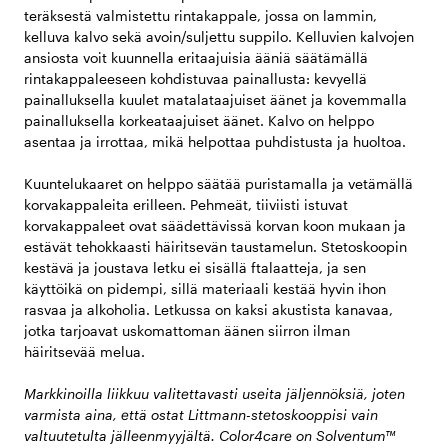
teräksestä valmistettu rintakappale, jossa on lammin,
kelluva kalvo sekä avoin/suljettu suppilo. Kelluvien kalvojen
ansiosta voit kuunnella eritaajuisia ääniä säätämällä
rintakappaleeseen kohdistuvaa painallusta: kevyellä
painalluksella kuulet matalataajuiset äänet ja kovemmalla
painalluksella korkeataajuiset äänet. Kalvo on helppo
asentaa ja irrottaa, mikä helpottaa puhdistusta ja huoltoa.
Kuuntelukaaret on helppo säätää puristamalla ja vetämällä
korvakappaleita erilleen. Pehmeät, tiiviisti istuvat
korvakappaleet ovat säädettävissä korvan koon mukaan ja
estävät tehokkaasti häiritsevän taustamelun. Stetoskoopin
kestävä ja joustava letku ei sisällä ftalaatteja, ja sen
käyttöikä on pidempi, sillä materiaali kestää hyvin ihon
rasvaa ja alkoholia. Letkussa on kaksi akustista kanavaa,
jotka tarjoavat uskomattoman äänen siirron ilman
häiritsevää melua.
Markkinoilla liikkuu valitettavasti useita jäljennöksiä, joten
varmista aina, että ostat Littmann-stetoskooppisi vain
valtuutetulta jälleenmyyjältä. Color4care on Solventum™