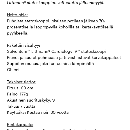
Littmann® stetoskooppien valtuutettu jälleenmyyjä.
Hoito-ohje:
Puhdista stetoskooppi jokaisen potilaan jälkeen 70-
prosenttisella isopropyylialkoholilla tai kertakäyttöisellä
pyyhkeellä.
Pakettiin sisältyy:
Solventum™ Littmann® Cardiology IV™ stetoskooppi
Pienet ja suuret pehmeästi ja tiiviisti istuvat korvakappaleet
Suppilon reunus, joka tuntuu aina lämpimältä
Ohjeet
Tekniset tiedot:
Pituus: 69 cm
Paino: 177g
Akustinen suorituskyky: 9
Takuu: 7 vuotta
Käyttöikä: Kestää noin 30 vuotta
Rintakappale: