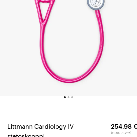
Littmann Cardiology IV
254,98 
(ei sis. ALV:tä)
stetoskooppi