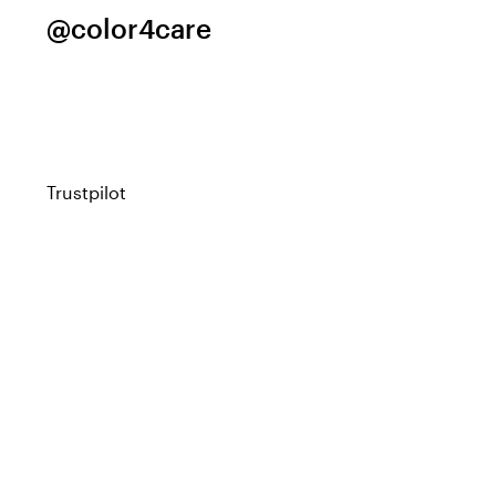
@color4care
Trustpilot