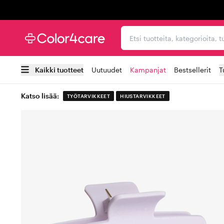
Trustpilot
Etsi tuotteita, kategorioi
Kaikki tuotteet
Uutuudet
Kampanjat
Bestsellerit
T
Katso lisää:
TYÖTARVIKKEET
HIUSTARVIKKEET