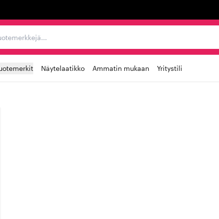
ta, tuotemerkkejä...
uotemerkit
Näytelaatikko
Ammatin mukaan
Yritystili