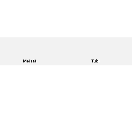
Meistä
Tuki
Tietoja Color4caresta
Ota yhteyttä
Yleisiä kysymyksiä
Ehdot
Toimitukset & palaut
Peruutus, palautus ja
virheilmoituksen te
Tietosuoja & evästee