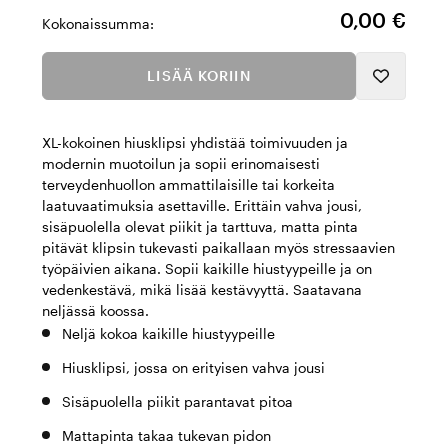
0,00 €
Kokonaissumma:
LISÄÄ KORIIN
XL-kokoinen hiusklipsi yhdistää toimivuuden ja
modernin muotoilun ja sopii erinomaisesti
terveydenhuollon ammattilaisille tai korkeita
laatuvaatimuksia asettaville. Erittäin vahva jousi,
sisäpuolella olevat piikit ja tarttuva, matta pinta
pitävät klipsin tukevasti paikallaan myös stressaavien
työpäivien aikana. Sopii kaikille hiustyypeille ja on
vedenkestävä, mikä lisää kestävyyttä. Saatavana
neljässä koossa.
Neljä kokoa kaikille hiustyypeille
Hiusklipsi, jossa on erityisen vahva jousi
Sisäpuolella piikit parantavat pitoa
Mattapinta takaa tukevan pidon