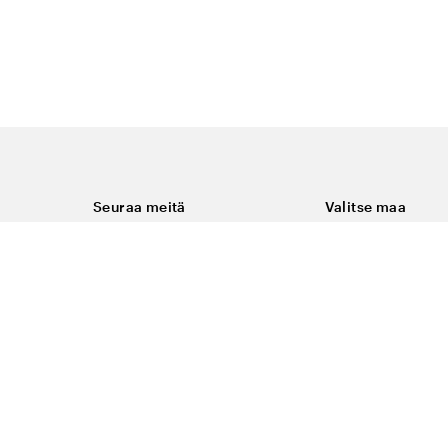
Seuraa meitä
Valitse maa
Facebook
Suomi
Instagram
Youtube
ukset
LinkedIn
keminen
t