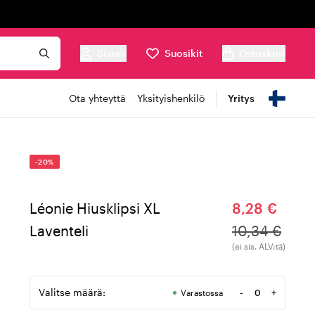
Sivuni
Suosikit
Ostoskori
Ota yhteyttä
Yksityishenkilö
Yritys
-20%
Léonie Hiusklipsi XL
8,28 €
Laventeli
10,34 €
(ei sis. ALV:tä)
Valitse määrä:
-
+
Varastossa
Määrä