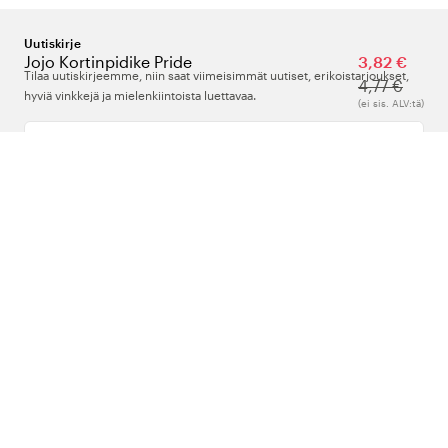
Uutiskirje
Jojo Kortinpidike Pride
3,82 €
Tilaa uutiskirjeemme, niin saat viimeisimmät uutiset, erikoistarjoukset,
4,77 €
hyviä vinkkejä ja mielenkiintoista luettavaa.
(ei sis. ALV:tä)
Kirjoita sähköpostiosoitteesi
Meistä
Tuki
Seuraa meitä
Suomi