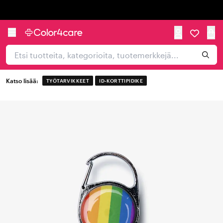
Trustpilot
Katso lisää:
TYÖTARVIKKEET
ID-KORTTIPIDIKE