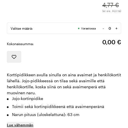
4,77 €
(ei sis. ALV:tä)
-
+
Valitse määrä:
Varastossa
Määrä
0,00 €
Kokonaissumma:
Korttipidikkeen avulla sinulla on aina avaimet ja henkilökortit
lähellä. Jojo-pidikkeessä on tilaa sekä avaimille että
henkilökortille, koska siinä on sekä avaimenperä että
muovinen naru.
Jojo-kortinpidike
Toimii sekä kortinpidikkeenä että avaimenperänä
Narun pituus (uloskelattuna): 63 cm
Lue vähemmän