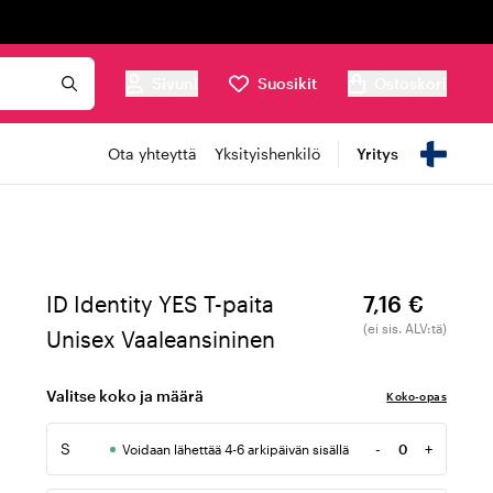
Sivuni
Suosikit
Ostoskori
Ota yhteyttä
Yksityishenkilö
Yritys
ID Identity YES T-paita
7,16 €
(ei sis. ALV:tä)
Unisex Vaaleansininen
Valitse koko ja määrä
Koko-opas
S
-
+
Voidaan lähettää 4-6 arkipäivän sisällä
Määrä