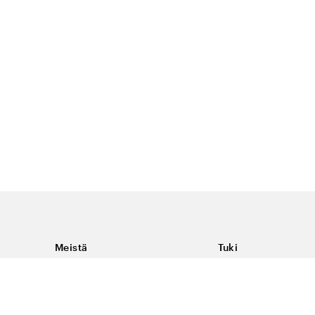
Meistä
Tuki
Tietoja Color4caresta
Ota yhteyttä
Yleisiä kysymyksiä