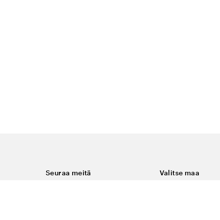
Seuraa meitä
Valitse maa
Facebook
Suomi
Instagram