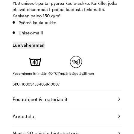
YES unisex-t-paita, pyöreä kaula-aukko. Kaikille, jotka
etsivät ohuempaa t-paitaa laadusta tinkimättä.
Kankaan paino 150 g/m².
Pyöreä kaula-aukko
Unisex-malli
Lue vähemmän
Peseminen: Enintään 40 °C
Ympäristöystävällinen
SKU: 10003453-1058-10007
Pesuohjeet & materiaalit
Arvostelut
Näytä 30 päivän hintahistoria