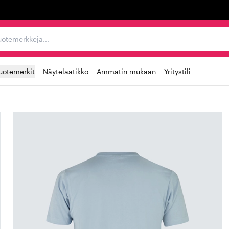
ta, tuotemerkkejä...
uotemerkit
Näytelaatikko
Ammatin mukaan
Yritystili