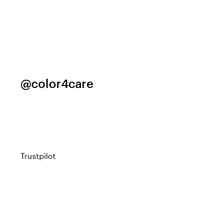
@color4care
Trustpilot