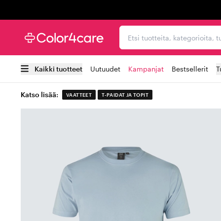
Trustpilot
Etsi tuotteita, kategorioi
Kaikki tuotteet
Uutuudet
Kampanjat
Bestsellerit
T
Katso lisää:
VAATTEET
T-PAIDAT JA TOPIT