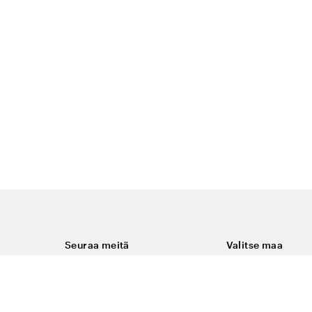
Seuraa meitä
Valitse maa
Facebook
Suomi
Instagram