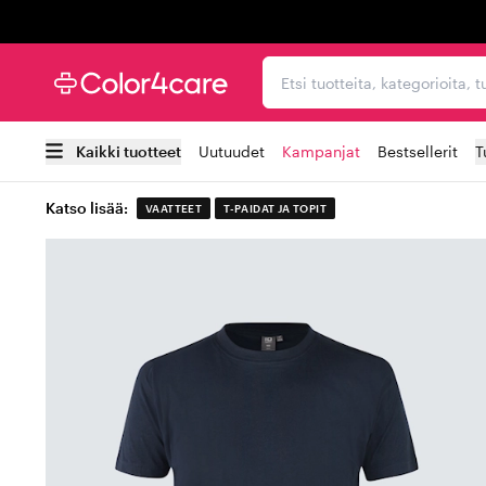
Trustpilot
Etsi tuotteita, kategorioi
Kaikki tuotteet
Uutuudet
Kampanjat
Bestsellerit
T
Katso lisää:
VAATTEET
T-PAIDAT JA TOPIT