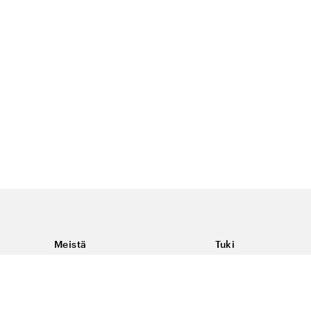
Meistä
Tuki
Tietoja Color4caresta
Ota yhteyttä
Yleisiä kysymyksiä