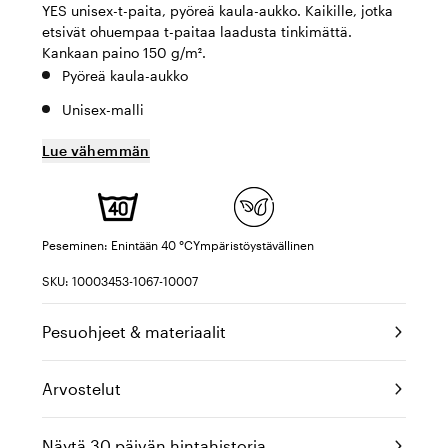
YES unisex-t-paita, pyöreä kaula-aukko. Kaikille, jotka
etsivät ohuempaa t-paitaa laadusta tinkimättä.
Kankaan paino 150 g/m².
Pyöreä kaula-aukko
Unisex-malli
Lue vähemmän
Peseminen: Enintään 40 °C
Ympäristöystävällinen
SKU: 10003453-1067-10007
Pesuohjeet & materiaalit
Arvostelut
Näytä 30 päivän hintahistoria