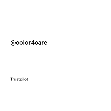
@color4care
Trustpilot