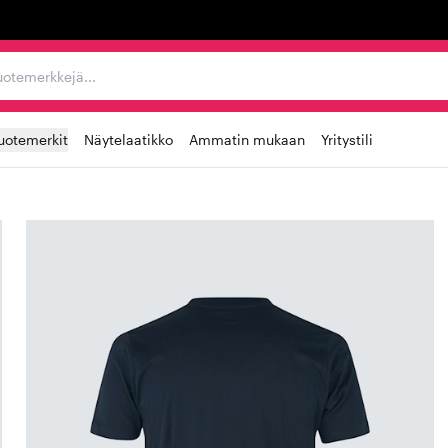
ta, tuotemerkkejä...
uotemerkit
Näytelaatikko
Ammatin mukaan
Yritystili