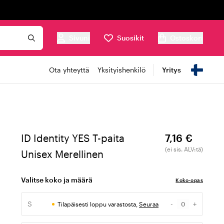
Sivuni
Suosikit
Ostoskori
Ota yhteyttä
Yksityishenkilö
Yritys
ID Identity YES T-paita
7,16 €
(ei sis. ALV:tä)
Unisex Merellinen
Valitse koko ja määrä
Koko-opas
S
-
+
Tilapäisesti loppu varastosta,
Seuraa
Määrä