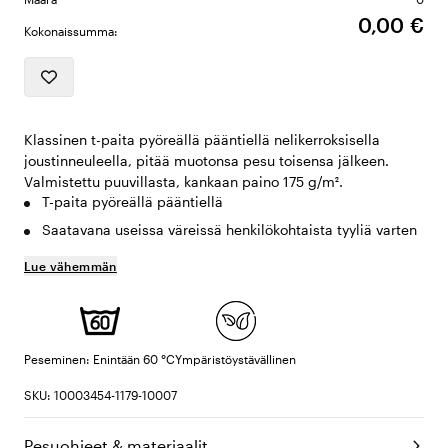
0,00 €
Kokonaissumma:
Klassinen t-paita pyöreällä pääntiellä nelikerroksisella
joustinneuleella, pitää muotonsa pesu toisensa jälkeen.
Valmistettu puuvillasta, kankaan paino 175 g/m².
T-paita pyöreällä pääntiellä
Saatavana useissa väreissä henkilökohtaista tyyliä varten
Lue vähemmän
Peseminen: Enintään 60 °C
Ympäristöystävällinen
SKU: 10003454-1179-10007
Pesuohjeet & materiaalit