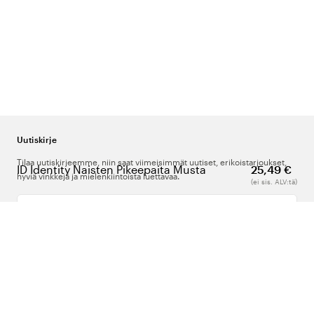
Uutiskirje
Tilaa uutiskirjeemme, niin saat viimeisimmät uutiset, erikoistarjoukset,
ID Identity Naisten Pikeepaita Musta
25,49 €
hyviä vinkkejä ja mielenkiintoista luettavaa.
(ei sis. ALV:tä)
Kirjoita sähköpostiosoitteesi
Meistä
Tuki