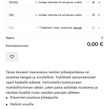
-
+
XXXXL
Voidaan lähettää 4-6 arkipäivän sisällä
Määrä
-
+
5XL
Voidaan lähettää 4-6 arkipäivän sisällä
Määrä
-
+
6XL
Tilapäisesti loppu varastosta,
Seuraa
Määrä
Määrä
0
0,00 €
Kokonaissumma:
Tässä kevyesti kaarevassa naisten pikeepaidassa on
joustava kangas ja sivuhalkiot. Tyylikkäät samansävyiset
napit keskellä edessä. Valmistettu kutistumaan
mahdollisimman vähän, joten paita säilyttää muotonsa ja
näyttää hyvältä myös useiden pesujen jälkeen.
Klassinen joustava pikeepaita
Halkiot sivuilla