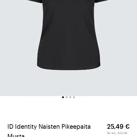
ID Identity Naisten Pikeepaita
25,49 €
(ei sis. ALV:tä)
Musta