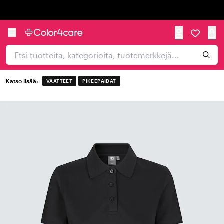
Trustpilot
Katso lisää:
VAATTEET
PIKEEPAIDAT