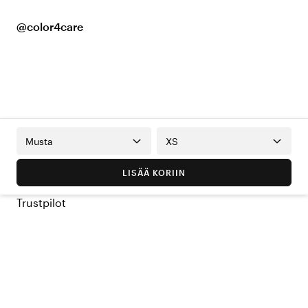
@color4care
Musta
XS
LISÄÄ KORIIN
Trustpilot