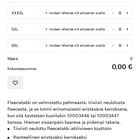
-
+
XXXXL
Voidaan lähettää 4-6 arkipäivän sisällä
Määrä
-
+
5XL
Voidaan lähettää 4-6 arkipäivän sisällä
Määrä
-
+
6XL
Voidaan lähettää 4-6 arkipäivän sisällä
Määrä
Määrä
0
0,00 €
Kokonaissumma:
Fleecetakki on valmistettu pehmeästä, tiiviisti neulotusta
fleecestä, ja se toimii erinomaisesti eristävänä kerroksena,
kun sitä käytetään kuoritakin 10003446 tai 10003447
kanssa. Hieman sisäänpäin kaareva ja pidempi takana.
Tiiviisti neulottu fleecetakki aktiiviseen käyttöön
Ihanteellinen eristäväksi kerrokseksi