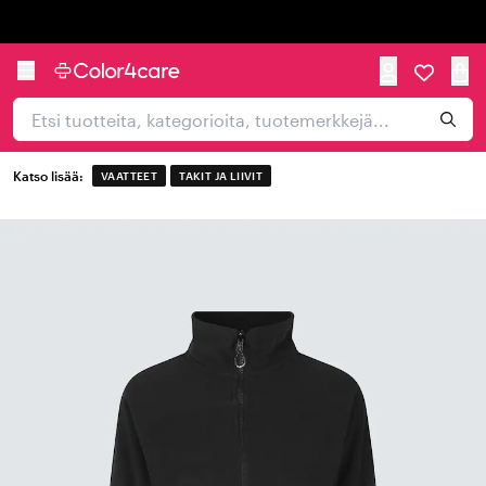
Trustpilot
Katso lisää:
VAATTEET
TAKIT JA LIIVIT