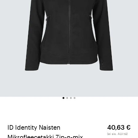
ID Identity Naisten
40,63 €
(ei sis. ALV:tä)
Mikrofleecetakki Zip-n-mix