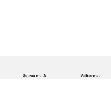
Seuraa meitä
Valitse maa
Facebook
Suomi
Instagram
Youtube
ukset
LinkedIn