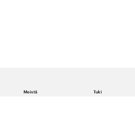
Meistä
Tuki
Tietoja Color4caresta
Ota yhteyttä
Yleisiä kysymyksiä
Ehdot
Toimitukset & palaut