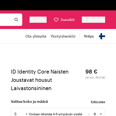
Sivuni
Suosikit
Ostoskori
Ota yhteyttä
Yksityishenkilö
Yritys
ID Identity Core Naisten
98 €
(ei sis. ALV:tä)
Joustavat housut
Laivastonsininen
Valitse koko ja määrä
Koko-opas
S
-
+
Voidaan lähettää 4-6 arkipäivän sisällä