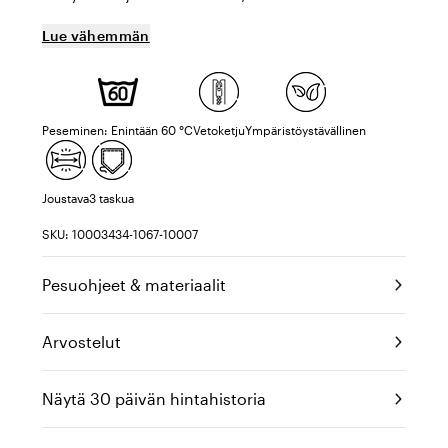
Lue vähemmän
Peseminen: Enintään 60 °C
Vetoketju
Ympäristöystävällinen
Joustava
3 taskua
SKU: 10003434-1067-10007
Pesuohjeet & materiaalit
Arvostelut
Näytä 30 päivän hintahistoria