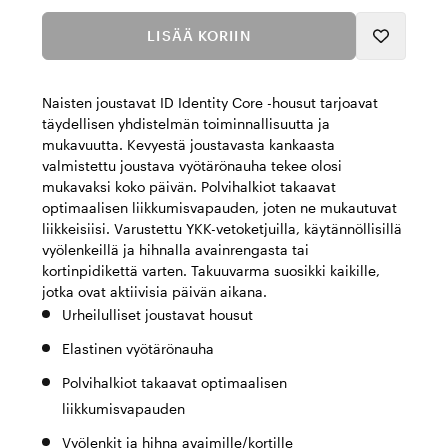
LISÄÄ KORIIN
Naisten joustavat ID Identity Core -housut tarjoavat
täydellisen yhdistelmän toiminnallisuutta ja
mukavuutta. Kevyestä joustavasta kankaasta
valmistettu joustava vyötärönauha tekee olosi
mukavaksi koko päivän. Polvihalkiot takaavat
optimaalisen liikkumisvapauden, joten ne mukautuvat
liikkeisiisi. Varustettu YKK-vetoketjuilla, käytännöllisillä
vyölenkeillä ja hihnalla avainrengasta tai
kortinpidikettä varten. Takuuvarma suosikki kaikille,
jotka ovat aktiivisia päivän aikana.
Urheilulliset joustavat housut
Elastinen vyötärönauha
Polvihalkiot takaavat optimaalisen
liikkumisvapauden
Vyölenkit ja hihna avaimille/kortille