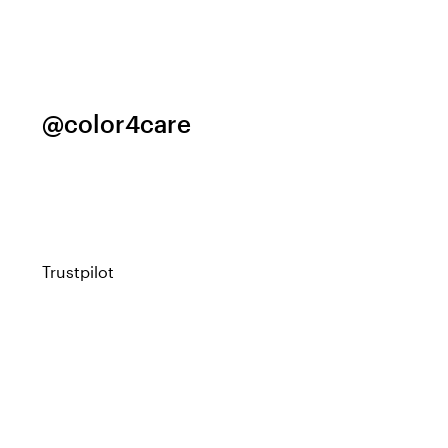
@color4care
Trustpilot