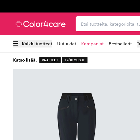
Trustpilot
Etsi tuotteita, kategorioi
Kaikki tuotteet
Uutuudet
Kampanjat
Bestsellerit
T
Katso lisää:
VAATTEET
TYÖHOUSUT