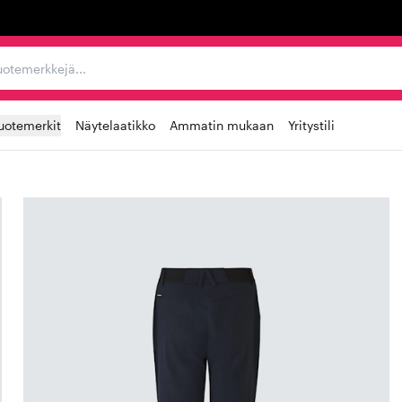
ta, tuotemerkkejä...
uotemerkit
Näytelaatikko
Ammatin mukaan
Yritystili