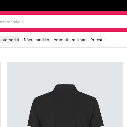
ta, tuotemerkkejä...
uotemerkit
Näytelaatikko
Ammatin mukaan
Yritystili