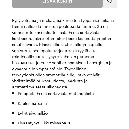
LISÄÄ KORIIN
Pysy viileänä ja mukavana kiireisten työpäivien aikana
toiminnallisella miesten poolopaidallamme. Se on
valmistettu korkealaatuisesta hikeä siirtävästä
kankaasta, joka siirtää tehokkaasti kosteutta ja pitää
sinut kuivana. Klassisella kauluksella ja napeilla
varustettu poolopaita tarjoaa sekä tyyliä että
toiminnallisuutta. Lyhyt sivuhalkio parantaa
liikkuvuutta, joten se sopii erinomaisesti energisiin ja
dynaamisiin ympäristöihin. Täydellinen
terveydenhuollon ammattilaisille, jotka etsivät
yhdistelmää mukavuudesta, laadusta ja
ammattimaisesta ulkonäöstä.
Polopaita hikeä siirtävästä materiaalista
Kaulus napeilla
Lyhyt sivuhalkio
Lisääntynyt liikkumisvapaus