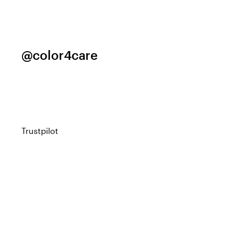
@color4care
Trustpilot