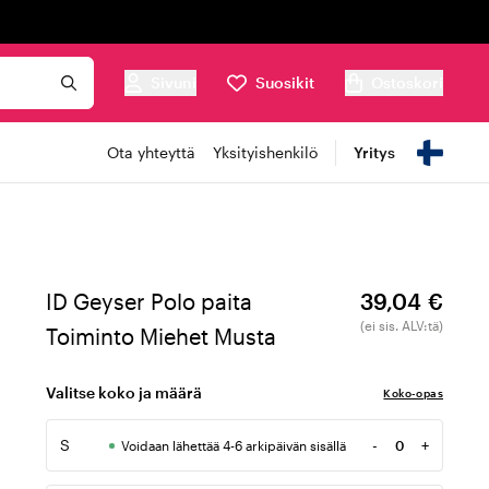
Sivuni
Suosikit
Ostoskori
Ota yhteyttä
Yksityishenkilö
Yritys
ID Geyser Polo paita
39,04 €
(ei sis. ALV:tä)
Toiminto Miehet Musta
Valitse koko ja määrä
Koko-opas
S
-
+
Voidaan lähettää 4-6 arkipäivän sisällä
Määrä