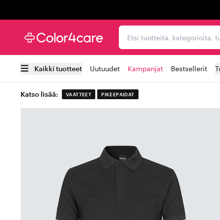
Trustpilot
Etsi tuotteita, kategorioi
Kaikki tuotteet
Uutuudet
Kampanjat
Bestsellerit
T
Katso lisää:
VAATTEET
PIKEEPAIDAT