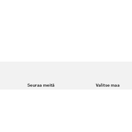
Seuraa meitä
Valitse maa
Facebook
Suomi
Instagram
Youtube
ukset
LinkedIn