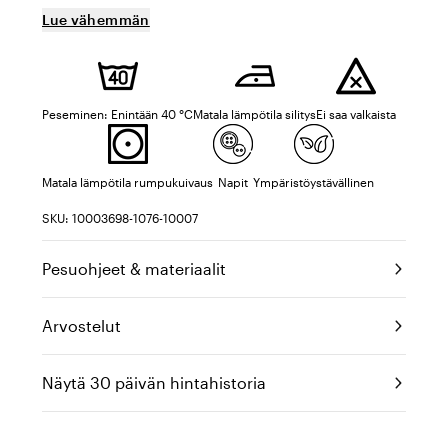
Lue vähemmän
Peseminen: Enintään 40 °C
Matala lämpötila silitys
Ei saa valkaista
Matala lämpötila rumpukuivaus
Napit
Ympäristöystävällinen
SKU: 10003698-1076-10007
Pesuohjeet & materiaalit
Arvostelut
Näytä 30 päivän hintahistoria