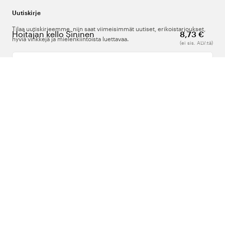
Uutiskirje
Tilaa uutiskirjeemme, niin saat viimeisimmät uutiset, erikoistarjoukset,
Hoitajan kello Sininen
8,73 €
hyviä vinkkejä ja mielenkiintoista luettavaa.
(ei sis. ALV:tä)
Kirjoita sähköpostiosoitteesi
Meistä
Tuki
Seuraa meitä
Suomi