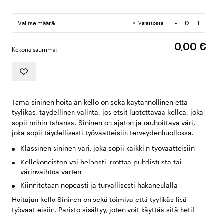
-
+
Valitse määrä:
Varastossa
Määrä
0,00 €
Kokonaissumma:
Tämä sininen hoitajan kello on sekä käytännöllinen että
tyylikäs, täydellinen valinta, jos etsit luotettavaa kelloa, joka
sopii mihin tahansa. Sininen on ajaton ja rauhoittava väri,
joka sopii täydellisesti työvaatteisiin terveydenhuollossa.
Klassinen sininen väri, joka sopii kaikkiin työvaatteisiin
Kellokoneiston voi helposti irrottaa puhdistusta tai
värinvaihtoa varten
Kiinnitetään nopeasti ja turvallisesti hakaneulalla
Hoitajan kello Sininen on sekä toimiva että tyylikäs lisä
työvaatteisiin. Paristo sisältyy, joten voit käyttää sitä heti!