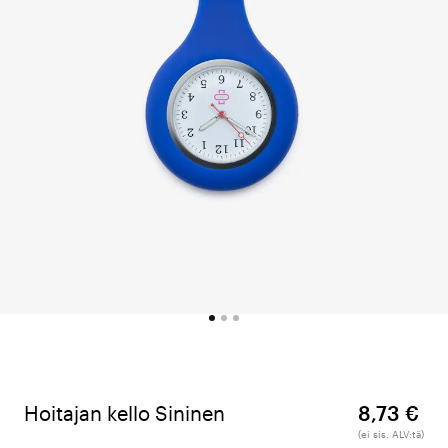
Hoitajan kello Sininen
8,73 €
(ei sis. ALV:tä)