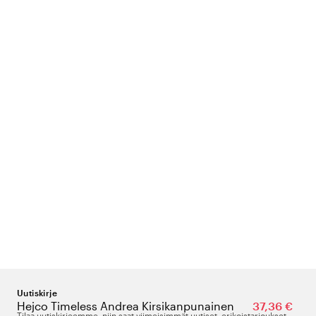
Uutiskirje
Hejco Timeless Andrea Kirsikanpunainen
37,36 €
Tilaa uutiskirjeemme, niin saat viimeisimmät uutiset, erikoistarjoukset,