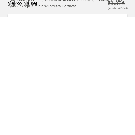
Mekko Naiset
53,37 €
hyviä vinkkejä ja mielenkiintoista luettavaa.
(ei sis. ALV:tä)
Kirjoita sähköpostiosoitteesi
Meistä
Tuki
Seuraa meitä
Suomi