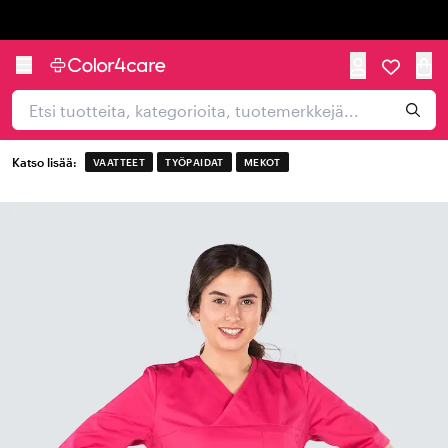
Trustpilot
Katso lisää:
VAATTEET
TYÖPAIDAT
MEKOT