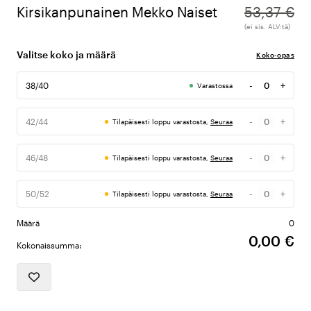
Kirsikanpunainen Mekko Naiset
53,37 €
(ei sis. ALV:tä)
Valitse koko ja määrä
Koko-opas
-
+
38/40
Varastossa
Määrä
-
+
42/44
Tilapäisesti loppu varastosta,
Seuraa
Määrä
-
+
46/48
Tilapäisesti loppu varastosta,
Seuraa
Määrä
-
+
50/52
Tilapäisesti loppu varastosta,
Seuraa
Määrä
Määrä
0
0,00 €
Kokonaissumma: