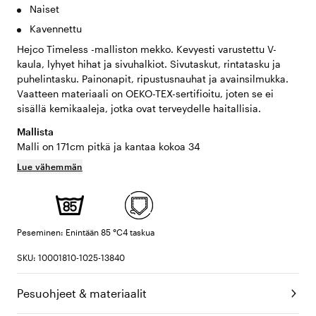
Naiset
Kavennettu
Hejco Timeless -malliston mekko. Kevyesti varustettu V-
kaula, lyhyet hihat ja sivuhalkiot. Sivutaskut, rintatasku ja
puhelintasku. Painonapit, ripustusnauhat ja avainsilmukka.
Vaatteen materiaali on OEKO-TEX-sertifioitu, joten se ei
sisällä kemikaaleja, jotka ovat terveydelle haitallisia.
Mallista
Malli on 171cm pitkä ja kantaa kokoa 34
Lue vähemmän
Peseminen: Enintään 85 °C
4 taskua
SKU: 10001810-1025-13840
Pesuohjeet & materiaalit