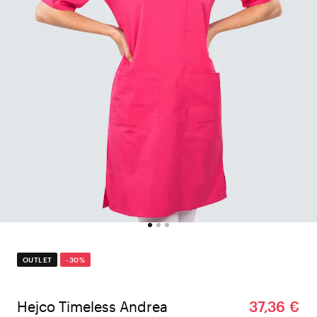
OUTLET
-30%
Hejco Timeless Andrea
37,36 €