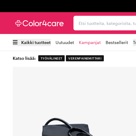
Trustpilot
Etsi tuotteita, kategorioi
Kaikki tuotteet
Uutuudet
Kampanjat
Bestsellerit
T
Katso lisää:
TYÖVÄLINEET
VERENPAINEMITTARI