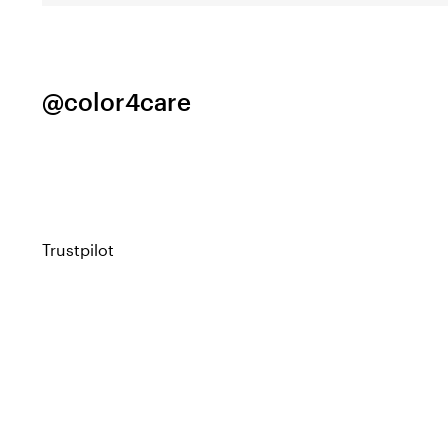
@color4care
Trustpilot