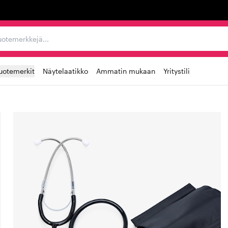
ta, tuotemerkkejä...
uotemerkit
Näytelaatikko
Ammatin mukaan
Yritystili