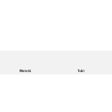
Meistä
Tuki
Tietoja Color4caresta
Ota yhteyttä
Yleisiä kysymyksiä
Ehdot
Toimitukset & palaut
Peruutus, palautus ja