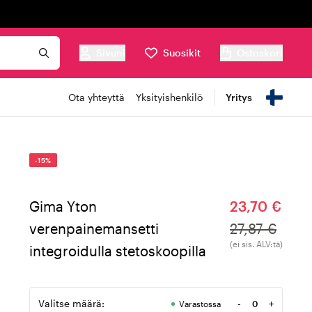
Sivuni
Suosikit
Ostoskori
Ota yhteyttä
Yksityishenkilö
Yritys
-15%
Gima Yton
23,70 €
verenpainemansetti
27,87 €
(ei sis. ALV:tä)
integroidulla stetoskoopilla
Valitse määrä:
-
+
Varastossa
Määrä