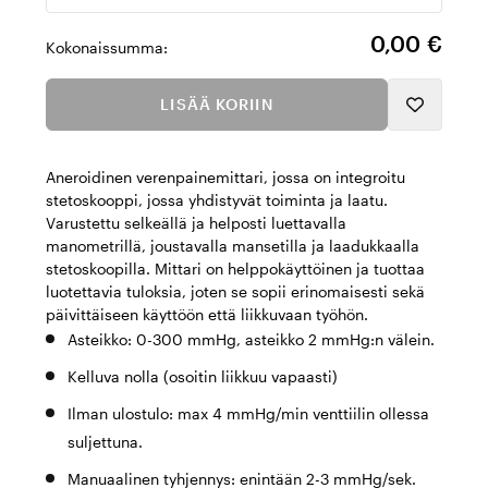
0,00 €
Kokonaissumma:
LISÄÄ KORIIN
Aneroidinen verenpainemittari, jossa on integroitu
stetoskooppi, jossa yhdistyvät toiminta ja laatu.
Varustettu selkeällä ja helposti luettavalla
manometrillä, joustavalla mansetilla ja laadukkaalla
stetoskoopilla. Mittari on helppokäyttöinen ja tuottaa
luotettavia tuloksia, joten se sopii erinomaisesti sekä
päivittäiseen käyttöön että liikkuvaan työhön.
Asteikko: 0-300 mmHg, asteikko 2 mmHg:n välein.
Kelluva nolla (osoitin liikkuu vapaasti)
Ilman ulostulo: max 4 mmHg/min venttiilin ollessa
suljettuna.
Manuaalinen tyhjennys: enintään 2-3 mmHg/sek.