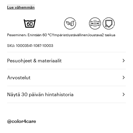
Lue vähemmän
Peseminen: Enintään 60 °C
Ympäristöystävällinen
Joustava
2 taskua
SKU: 10003541-1087-10003
Pesuohjeet & materiaalit
Arvostelut
Näytä 30 päivän hintahistoria
@color4care