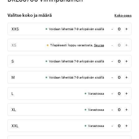
Valitse koko ja määrä
Koko-opas
-
+
XXS
Voidaan lähettää 7-9 arkipäivän sisällä
Määrä
-
+
XS
Tilapäisesti loppu varastosta,
Seuraa
Määrä
-
+
S
Voidaan lähettää 7-9 arkipäivän sisällä
Määrä
-
+
M
Voidaan lähettää 7-9 arkipäivän sisällä
Määrä
-
+
L
Varastossa
Määrä
-
+
XL
Varastossa
Määrä
-
+
XXL
Varastossa
Määrä