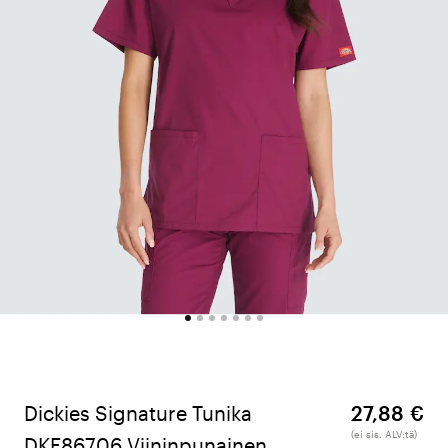
Dickies Signature Tunika
27,88 €
(ei sis. ALV:tä)
DKE86706 Viininpunainen