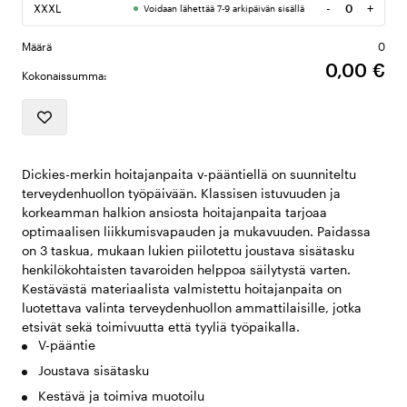
-
+
XXXL
Voidaan lähettää 7-9 arkipäivän sisällä
Määrä
Määrä
0
0,00 €
Kokonaissumma:
Dickies-merkin hoitajanpaita v-pääntiellä on suunniteltu
terveydenhuollon työpäivään. Klassisen istuvuuden ja
korkeamman halkion ansiosta hoitajanpaita tarjoaa
optimaalisen liikkumisvapauden ja mukavuuden. Paidassa
on 3 taskua, mukaan lukien piilotettu joustava sisätasku
henkilökohtaisten tavaroiden helppoa säilytystä varten.
Kestävästä materiaalista valmistettu hoitajanpaita on
luotettava valinta terveydenhuollon ammattilaisille, jotka
etsivät sekä toimivuutta että tyyliä työpaikalla.
V-pääntie
Joustava sisätasku
Kestävä ja toimiva muotoilu