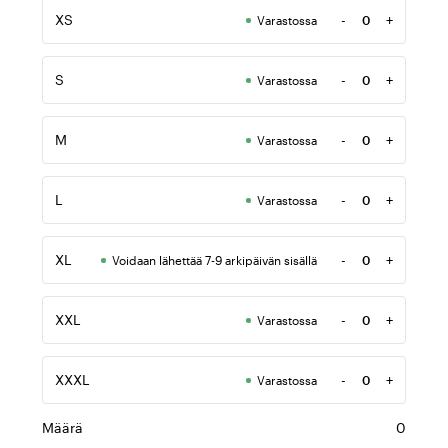
XS
-
+
Varastossa
Määrä
S
-
+
Varastossa
Määrä
M
-
+
Varastossa
Määrä
L
-
+
Varastossa
Määrä
XL
-
+
Voidaan lähettää 7-9 arkipäivän sisällä
Määrä
XXL
-
+
Varastossa
Määrä
XXXL
-
+
Varastossa
Määrä
Määrä
0