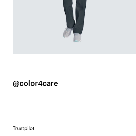
@color4care
Trustpilot