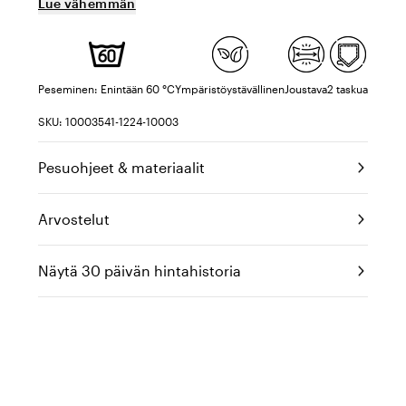
Lue vähemmän
Peseminen: Enintään 60 °C
Ympäristöystävällinen
Joustava
2 taskua
SKU: 10003541-1224-10003
Pesuohjeet & materiaalit
Arvostelut
Näytä 30 päivän hintahistoria