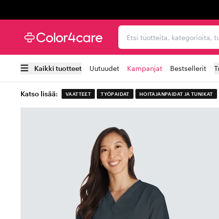
Trustpilot
Etsi tuotteita, kategorioi
Kaikki tuotteet
Uutuudet
Kampanjat
Bestsellerit
T
Katso lisää:
VAATTEET
TYÖPAIDAT
HOITAJANPAIDAT JA TUNIKAT