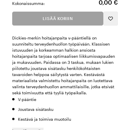
0,00 €
Kokonaissumma:
LISÄÄ KORIIN
Dickies-merkin hoitajanpaita v-pääntiellä on
suunniteltu terveydenhuollon työpäivään. Klassisen
istuvuuden ja korkeamman halkion ansiosta
hoitajanpaita tarjoaa optimaalisen liikkumisvapauden
ja mukavuuden. Paidassa on 3 taskua, mukaan lukien
piilotettu joustava sisätasku henkilökohtaisten
tavaroiden helppoa säilytystä varten. Kestävästä
materiaalista valmistettu hoitajanpaita on luotettava
valinta terveydenhuollon ammattilaisille, jotka etsivät
sekä toimivuutta että tyyliä työpaikalla.
V-pääntie
Joustava sisätasku
Kestävä ja toimiva muotoilu