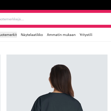
ta, tuotemerkkejä...
uotemerkit
Näytelaatikko
Ammatin mukaan
Yritystili