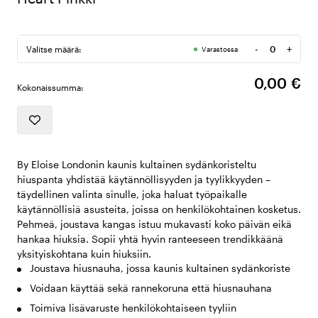
-
+
Valitse määrä:
Varastossa
Määrä
0,00 €
Kokonaissumma:
By Eloise Londonin kaunis kultainen sydänkoristeltu
hiuspanta yhdistää käytännöllisyyden ja tyylikkyyden –
täydellinen valinta sinulle, joka haluat työpaikalle
käytännöllisiä asusteita, joissa on henkilökohtainen kosketus.
Pehmeä, joustava kangas istuu mukavasti koko päivän eikä
hankaa hiuksia. Sopii yhtä hyvin ranteeseen trendikkäänä
yksityiskohtana kuin hiuksiin.
Joustava hiusnauha, jossa kaunis kultainen sydänkoriste
Voidaan käyttää sekä rannekoruna että hiusnauhana
Toimiva lisävaruste henkilökohtaiseen tyyliin