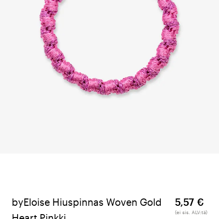
byEloise Hiuspinnas Woven Gold
5,57 €
(ei sis. ALV:tä)
Heart Pinkki