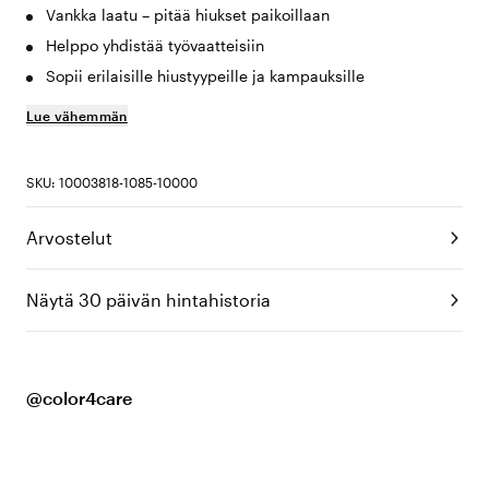
Vankka laatu – pitää hiukset paikoillaan
Helppo yhdistää työvaatteisiin
Sopii erilaisille hiustyypeille ja kampauksille
Lue vähemmän
SKU: 10003818-1085-10000
Arvostelut
Näytä 30 päivän hintahistoria
@color4care