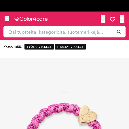
Trustpilot
Katso lisää:
TYÖTARVIKKEET
HIUSTARVIKKEET