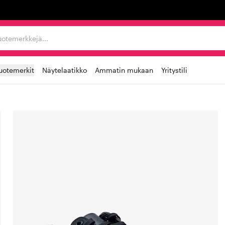
ta, tuotemerkkejä...
uotemerkit
Näytelaatikko
Ammatin mukaan
Yritystili