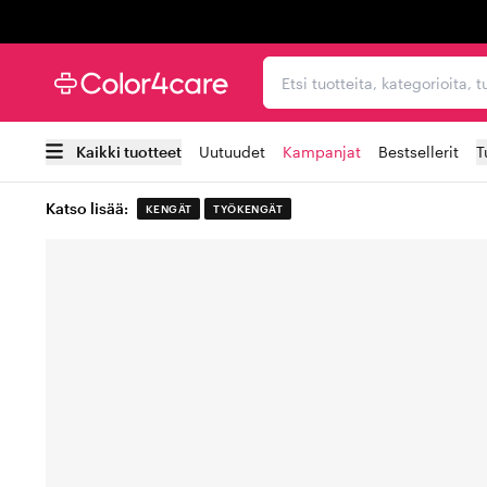
Trustpilot
Etsi tuotteita, kategorioi
Kaikki tuotteet
Uutuudet
Kampanjat
Bestsellerit
T
Katso lisää:
KENGÄT
TYÖKENGÄT