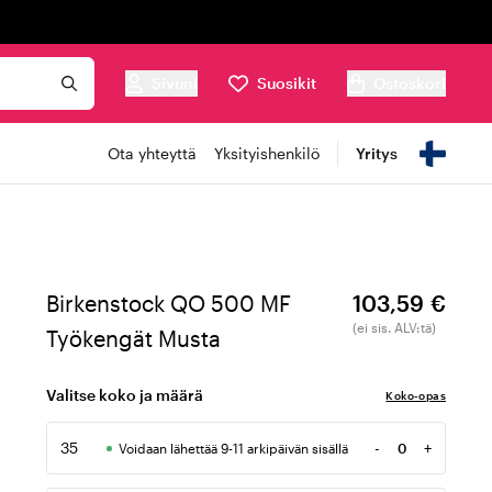
Sivuni
Suosikit
Ostoskori
Ota yhteyttä
Yksityishenkilö
Yritys
Birkenstock QO 500 MF
103,59 €
(ei sis. ALV:tä)
Työkengät Musta
Valitse koko ja määrä
Koko-opas
35
-
+
Voidaan lähettää 9-11 arkipäivän sisällä
Määrä