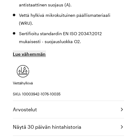
antistaattinen suojaus (A).
Vettä hylkivä mikrokuituinen päällismateriaali
(WRU).
Sertifioitu standardin EN ISO 20347:2012
mukaisesti - suojausluokka O2.
Lue vähemmän
Vettähylkivä
SKU: 10003942-1076-10035
Arvostelut
Näytä 30 päivän hintahistoria