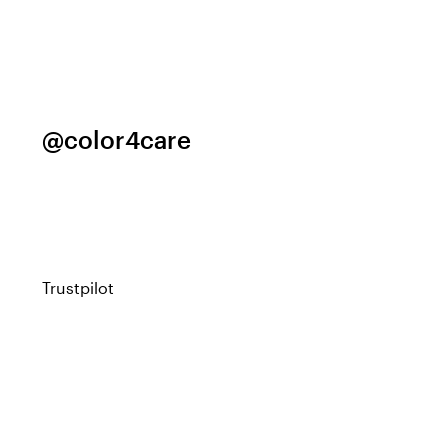
@color4care
Trustpilot