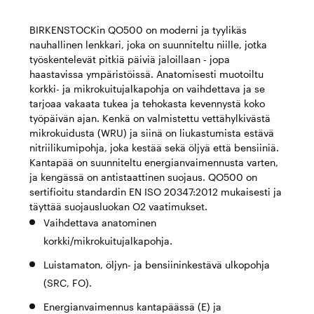
BIRKENSTOCKin QO500 on moderni ja tyylikäs
nauhallinen lenkkari, joka on suunniteltu niille, jotka
työskentelevät pitkiä päiviä jaloillaan - jopa
haastavissa ympäristöissä. Anatomisesti muotoiltu
korkki- ja mikrokuitujalkapohja on vaihdettava ja se
tarjoaa vakaata tukea ja tehokasta kevennystä koko
työpäivän ajan. Kenkä on valmistettu vettähylkivästä
mikrokuidusta (WRU) ja siinä on liukastumista estävä
nitriilikumipohja, joka kestää sekä öljyä että bensiiniä.
Kantapää on suunniteltu energianvaimennusta varten,
ja kengässä on antistaattinen suojaus. QO500 on
sertifioitu standardin EN ISO 20347:2012 mukaisesti ja
täyttää suojausluokan O2 vaatimukset.
Vaihdettava anatominen
korkki/mikrokuitujalkapohja.
Luistamaton, öljyn- ja bensiininkestävä ulkopohja
(SRC, FO).
Energianvaimennus kantapäässä (E) ja