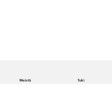
Meistä
Tuki
Tietoja Color4caresta
Ota yhteyttä
Yleisiä kysymyksiä
Ehdot