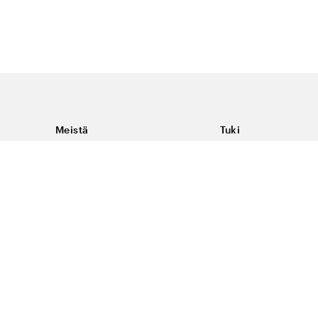
Meistä
Tuki
Tietoja Color4caresta
Ota yhteyttä
Yleisiä kysymyksiä
Ehdot
Toimitukset & palaut
Peruutus, palautus ja
virheilmoituksen te
Tietosuoja & evästee