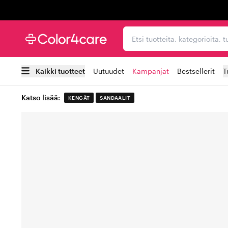
Trustpilot
Etsi tuotteita, kategorioi
Kaikki tuotteet
Uutuudet
Kampanjat
Bestsellerit
T
Katso lisää:
KENGÄT
SANDAALIT