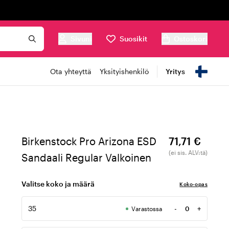
Sivuni
Suosikit
Ostoskori
Ota yhteyttä
Yksityishenkilö
Yritys
Birkenstock Pro Arizona ESD
71,71 €
(ei sis. ALV:tä)
Sandaali Regular Valkoinen
Valitse koko ja määrä
Koko-opas
35
-
+
Varastossa
Määrä