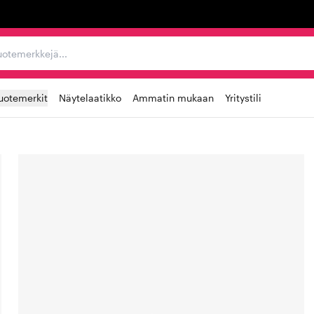
ta, tuotemerkkejä...
uotemerkit
Näytelaatikko
Ammatin mukaan
Yritystili