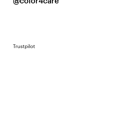
@color4care
Trustpilot