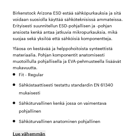
Birkenstock Arizona ESD estää sähköpurkauksia ja sitä
voidaan suosiolla käyttää sähköteknisissä ammateissa.
Erityisesti suunnitellun ESD-pohjallisen ja -pohjan
ansiosta kenkä antaa jatkuvia mikropurkauksia, mikä
suojaa sekä yksilöä että sähköisiä komponentteja.
Yläosa on kestävää ja helppohoitoista synteettistä
materiaalia. Pohjan komponentit anatomisesti
muotoillulla pohjallisella ja EVA-pehmusteella lisäävät
mukavuutta.
Fit - Regular
Sähköstaattisesti testattu standardin EN 61340
mukaisesti
Sähköturvallinen kenkä jossa on vaimentava
pohjallinen
Sähköturvallinen anatominen pohjallinen
Lue vähemmän