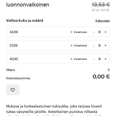
luonnonvalkoinen
13,53 €
(ei sis. ALV:tä)
Valitse koko ja määrä
Koko-opas
-
+
34/36
Varastossa
Määrä
-
+
37/39
Varastossa
Määrä
-
+
40/42
Varastossa
Määrä
Määrä
0
0,00 €
Kokonaissumma:
Mukava ja korkealaatuinen tukisukka, joka tarjoaa kivasti
tukea väsyneille jaloille. Asteittainen puristus nilkasta