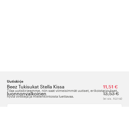
Uutiskirje
Beez Tukisukat Stella Kissa
11,51 €
Tilaa uutiskirjeemme, niin saat viimeisimmät uutiset, erikoistarjoukset,
luonnonvalkoinen
13,53 €
hyviä vinkkejä ja mielenkiintoista luettavaa.
(ei sis. ALV:tä)
Kirjoita sähköpostiosoitteesi