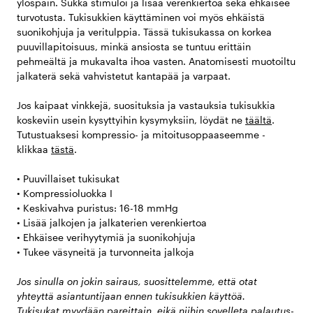
ylöspäin. Sukka stimuloi ja lisää verenkiertoa sekä ehkäisee
turvotusta. Tukisukkien käyttäminen voi myös ehkäistä
suonikohjuja ja veritulppia. Tässä tukisukassa on korkea
puuvillapitoisuus, minkä ansiosta se tuntuu erittäin
pehmeältä ja mukavalta ihoa vasten. Anatomisesti muotoiltu
jalkaterä sekä vahvistetut kantapää ja varpaat.
Jos kaipaat vinkkejä, suosituksia ja vastauksia tukisukkia
koskeviin usein kysyttyihin kysymyksiin, löydät ne
täältä
.
Tutustuaksesi kompressio- ja mitoitusoppaaseemme -
klikkaa
tästä
.
• Puuvillaiset tukisukat
• Kompressioluokka I
• Keskivahva puristus: 16-18 mmHg
• Lisää jalkojen ja jalkaterien verenkiertoa
• Ehkäisee verihyytymiä ja suonikohjuja
• Tukee väsyneitä ja turvonneita jalkoja
Jos sinulla on jokin sairaus, suosittelemme, että otat
yhteyttä asiantuntijaan ennen tukisukkien käyttöä.
Tukisukat myydään pareittain, eikä niihin sovelleta palautus-