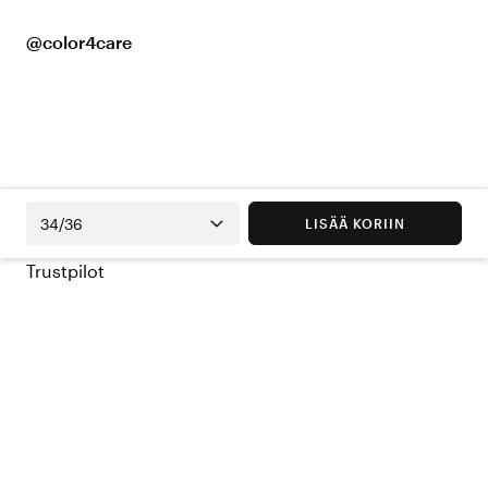
@color4care
34/36
LISÄÄ KORIIN
Trustpilot