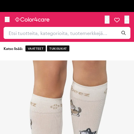
Trustpilot
Katso lisää:
VAATTEET
TUKISUKAT