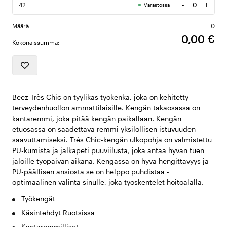
-
+
42
Varastossa
Määrä
Määrä
0
0,00 €
Kokonaissumma:
Beez Très Chic on tyylikäs työkenkä, joka on kehitetty
terveydenhuollon ammattilaisille. Kengän takaosassa on
kantaremmi, joka pitää kengän paikallaan. Kengän
etuosassa on säädettävä remmi yksilöllisen istuvuuden
saavuttamiseksi. Trés Chic-kengän ulkopohja on valmistettu
PU-kumista ja jalkapeti puuviilusta, joka antaa hyvän tuen
jaloille työpäivän aikana. Kengässä on hyvä hengittävyys ja
PU-päällisen ansiosta se on helppo puhdistaa -
optimaalinen valinta sinulle, joka työskentelet hoitoalalla.
Työkengät
Käsintehdyt Ruotsissa
Kantaremmilliset