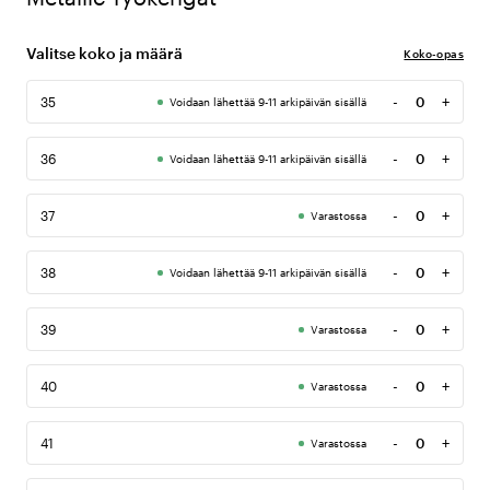
Valitse koko ja määrä
Koko-opas
-
+
35
Voidaan lähettää 9-11 arkipäivän sisällä
Määrä
-
+
36
Voidaan lähettää 9-11 arkipäivän sisällä
Määrä
-
+
37
Varastossa
Määrä
-
+
38
Voidaan lähettää 9-11 arkipäivän sisällä
Määrä
-
+
39
Varastossa
Määrä
-
+
40
Varastossa
Määrä
-
+
41
Varastossa
Määrä