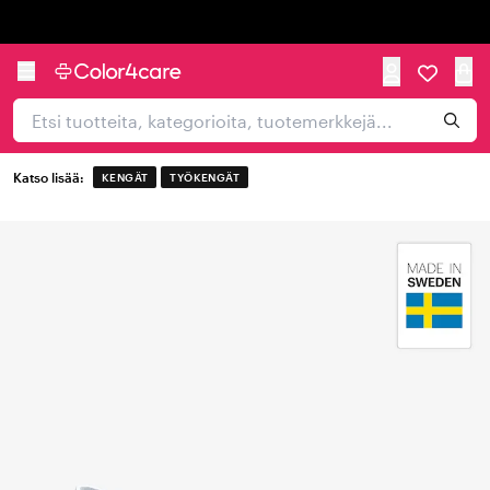
Trustpilot
Katso lisää:
KENGÄT
TYÖKENGÄT