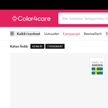
Trustpilot
Etsi tuotteita, kategorioi
Kaikki tuotteet
Uutuudet
Kampanjat
Bestsellerit
T
Katso lisää:
KENGÄT
TYÖKENGÄT