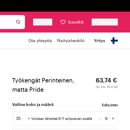
Sivuni
Suosikit
Ostoskori
Ota yhteyttä
Yksityishenkilö
Yritys
Työkengät Perinteinen,
63,74 €
(ei sis. ALV:tä)
matta Pride
Valitse koko ja määrä
Koko-opas
35
-
+
Voidaan lähettää 9-11 arkipäivän sisällä
Määrä