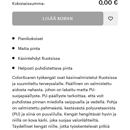
0,00 €
Kokonaissumma:
LISÄÄ KORIIN
Pienikokoiset
Matta pinta
Käsintehdyt Ruotsissa
Helposti puhdistettava pinta
Color4caren työkengät ovat käsinvalmistetut Ruotsissa
ja suunniteltu terveysalalle. Päällinen on valmistettu
aidosta nahasta, johon on lakattu matta PU-
suojapäällyste. PU-päällyste tarkoittaa, että voit
puhdistaa pinnan miedolla saippualla ja vedellä. Pohja
on valmistettu pehmeästä, kestävästä polyuretaanista
(PU) ja siinä on puuviilulla. Kengät hengittävät hyvin ja
niillä on kova kärki, joka suojaa valonlähteiltä.
Täydelliset kengät niille, jotka työskentelevät pitkiä