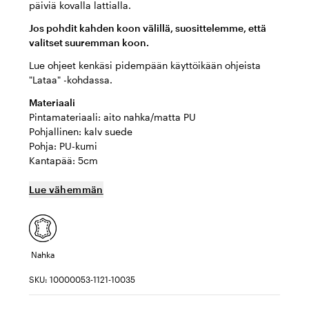
päiviä kovalla lattialla.
Jos pohdit kahden koon välillä, suosittelemme, että
valitset suuremman koon.
Lue ohjeet kenkäsi pidempään käyttöikään ohjeista
"Lataa" -kohdassa.
Materiaali
Pintamateriaali: aito nahka/matta PU
Pohjallinen: kalv suede
Pohja: PU-kumi
Kantapää: 5cm
Lue vähemmän
Nahka
SKU: 10000053-1121-10035