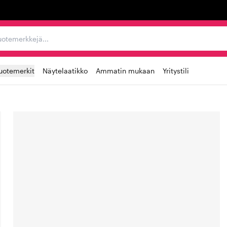
ta, tuotemerkkejä...
uotemerkit
Näytelaatikko
Ammatin mukaan
Yritystili