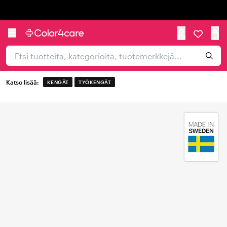
Trustpilot
Katso lisää:
KENGÄT
TYÖKENGÄT