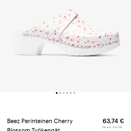
Beez Perinteinen Cherry
63,74 €
(ei sis. ALV:tä)
Blossom Työkengät