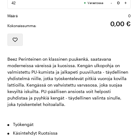
-
+
42
Varastossa
Määrä
Määrä
0
0,00 €
Kokonaissumma:
Beez Perinteinen on klassinen puukenkä, saatavana
moderneissa väreissä ja kuosissa. Kengän ulkopohja on
valmistettu PU-kumista ja jalkapeti puuviilusta - täydellinen
yhdistelmä niille, jotka työskentelevät pitkiä vuoroja kovilla
lattioilla. Kengässä on vahvistettu varvasosa, joka suojaa
kevyiltä iskuilta. PU-päällisen ansiosta voit helposti
puhdistaa ja pyyhkiä kengät - täydellinen valinta sinulle,
joka työskentelet hoitoalalla.
Työkengät
Käsintehdyt Ruotsissa