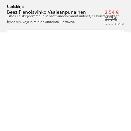
Uutiskirje
Beez Pienoisvihko Vaaleanpunainen
2,54 €
Tilaa uutiskirjeemme, niin saat viimeisimmät uutiset, erikoistarjoukset,
3,17 €
hyviä vinkkejä ja mielenkiintoista luettavaa.
(ei sis. ALV:tä)
Kirjoita sähköpostiosoitteesi
Meistä
Tuki
Seuraa meitä
Suomi