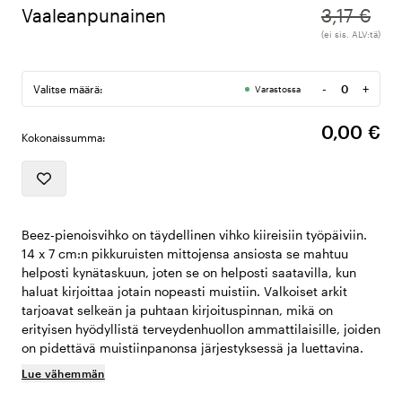
Vaaleanpunainen
3,17 €
(ei sis. ALV:tä)
-
+
Valitse määrä:
Varastossa
Määrä
0,00 €
Kokonaissumma:
Beez-pienoisvihko on täydellinen vihko kiireisiin työpäiviin.
14 x 7 cm:n pikkuruisten mittojensa ansiosta se mahtuu
helposti kynätaskuun, joten se on helposti saatavilla, kun
haluat kirjoittaa jotain nopeasti muistiin. Valkoiset arkit
tarjoavat selkeän ja puhtaan kirjoituspinnan, mikä on
erityisen hyödyllistä terveydenhuollon ammattilaisille, joiden
on pidettävä muistiinpanonsa järjestyksessä ja luettavina.
Lue vähemmän