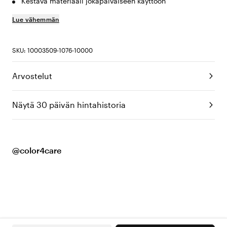
Kestävä materiaali jokapäiväiseen käyttöön
Lue vähemmän
SKU: 10003509-1076-10000
Arvostelut
Näytä 30 päivän hintahistoria
@color4care