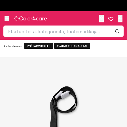
Trustpilot
Katso lisää:
TYÖTARVIKKEET
AVAINKAULANAUHAT