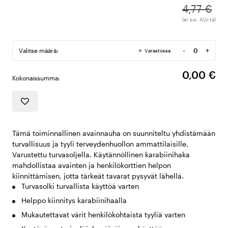
4,77 €
(ei sis. ALV:tä)
-
+
Valitse määrä:
Varastossa
Määrä
0,00 €
Kokonaissumma:
Tämä toiminnallinen avainnauha on suunniteltu yhdistämään
turvallisuus ja tyyli terveydenhuollon ammattilaisille.
Varustettu turvasoljella. Käytännöllinen karabiinihaka
mahdollistaa avainten ja henkilökorttien helpon
kiinnittämisen, jotta tärkeät tavarat pysyvät lähellä.
Turvasolki turvallista käyttöä varten
Helppo kiinnitys karabiinihaalla
Mukautettavat värit henkilökohtaista tyyliä varten