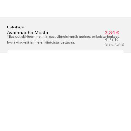
Uutiskirje
Avainnauha Musta
3,34 €
Tilaa uutiskirjeemme, niin saat viimeisimmät uutiset, erikoistarjoukset,
4,77 €
hyviä vinkkejä ja mielenkiintoista luettavaa.
(ei sis. ALV:tä)
Kirjoita sähköpostiosoitteesi
Meistä
Tuki
Seuraa meitä
Suomi