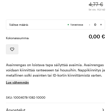
4,77 €
(ei sis. ALV:tä)
-
+
Valitse määrä:
Varastossa
Määrä
0,00 €
Kokonaissumma:
Avainrengas on loistava tapa säilyttää avaimia. Avainrengas
voidaan kiinnittää ranteeseen tai housuihin. Nappikiinnitys ja
metallinen solki avainten tai ID-kortin kiinnittämistä varten.
Lue vähemmän
SKU: 10004078-1082-10000
Arvostelut