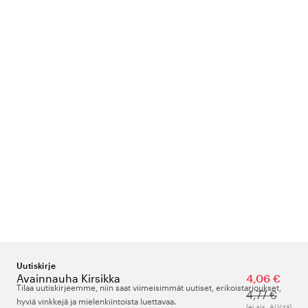
Uutiskirje
Avainnauha Kirsikka
4,06 €
Tilaa uutiskirjeemme, niin saat viimeisimmät uutiset, erikoistarjoukset,
4,77 €
hyviä vinkkejä ja mielenkiintoista luettavaa.
(ei sis. ALV:tä)