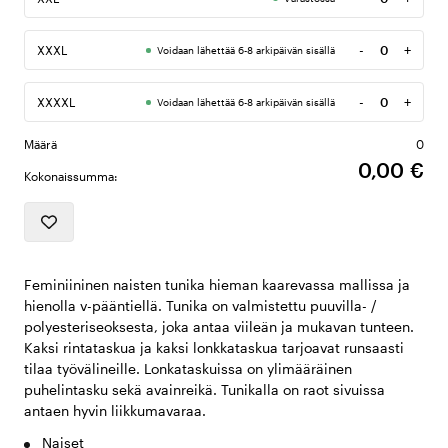
Määrä
-
+
XXXL
Voidaan lähettää 6-8 arkipäivän sisällä
Määrä
-
+
XXXXL
Voidaan lähettää 6-8 arkipäivän sisällä
Määrä
Määrä
0
0,00 €
Kokonaissumma:
Feminiininen naisten tunika hieman kaarevassa mallissa ja
hienolla v-pääntiellä. Tunika on valmistettu puuvilla- /
polyesteriseoksesta, joka antaa viileän ja mukavan tunteen.
Kaksi rintataskua ja kaksi lonkkataskua tarjoavat runsaasti
tilaa työvälineille. Lonkataskuissa on ylimääräinen
puhelintasku sekä avainreikä. Tunikalla on raot sivuissa
antaen hyvin liikkumavaraa.
Naiset