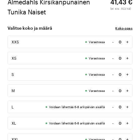
Almedahls Kirsikanpunainen
41,43 €
(ei sis. ALV:tä)
Tunika Naiset
Valitse koko ja määrä
Koko-opas
-
+
XXS
Varastossa
Määrä
-
+
XS
Varastossa
Määrä
-
+
S
Varastossa
Määrä
-
+
M
Varastossa
Määrä
-
+
L
Voidaan lähettää 6-8 arkipäivän sisällä
Määrä
-
+
XL
Voidaan lähettää 6-8 arkipäivän sisällä
Määrä
-
+
XXL
Varastossa