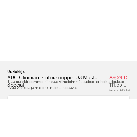
Uutiskirje
ADC Clinician Stetoskooppi 603 Musta
89,24 €
Tilaa uutiskirjeemme, niin saat viimeisimmät uutiset, erikoistarjoukset,
Special
111,55 €
hyviä vinkkejä ja mielenkiintoista luettavaa.
(ei sis. ALV:tä)
Kirjoita sähköpostiosoitteesi
Meistä