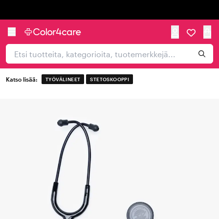
Trustpilot
Katso lisää:
TYÖVÄLINEET
STETOSKOOPPI