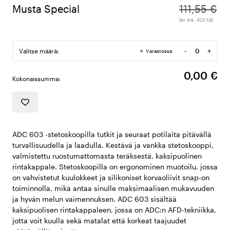
Musta Special
111,55 €
(ei sis. ALV:tä)
-
+
Valitse määrä:
Varastossa
Määrä
0,00 €
Kokonaissumma:
ADC 603 -stetoskoopilla tutkit ja seuraat potilaita pitävällä
turvallisuudella ja laadulla. Kestävä ja vankka stetoskooppi,
valmistettu ruostumattomasta teräksestä, kaksipuolinen
rintakappale. Stetoskoopilla on ergonominen muotoilu, jossa
on vahvistetut kuulokkeet ja silikoniset korvaoliivit snap-on
toiminnolla, mikä antaa sinulle maksimaalisen mukavuuden
ja hyvän melun vaimennuksen. ADC 603 sisältää
kaksipuolisen rintakappaleen, jossa on ADC:n AFD-tekniikka,
jotta voit kuulla sekä matalat että korkeat taajuudet