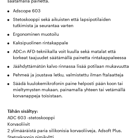
säätämällä painetta.
Adscope 603
Stetoskooppi sekä aikuisten että lapsipotilaiden
tutkimista ja seurantaa varten
Ergonominen muotoilu
Kaksipuolinen rintakappale
ADC:n AFD-tekniikalla voit kuulla sekä matalat että
korkeat taajuudet säätämällä painetta rintakappaleessa
Jäähdyttämätön kalvo rinnassa lisää potilaan mukavuutta
Pehmeä ja joustava letku, valmistettu ilman ftalaatteja
Säädä kuulokemikrofonin paine helposti pään koon tai
mieltymysten mukaan, painamalla yhteen tai vetämällä
korvanappeja toisistaan.
Tähän sisältyy:
ADC 603 -stetoskooppi
Korvaoliivit
2 ylimääräistä paria silikonisia korvaoliiveja, Adsoft Plus.
Stetoskoopin nimikyltti