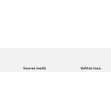
Seuraa meitä
Valitse maa
Facebook
Suomi
Instagram
Youtube
ukset
LinkedIn