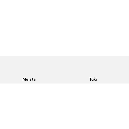
Meistä
Tuki
Tietoja Color4caresta
Ota yhteyttä
Yleisiä kysymyksiä
Ehdot
Toimitukset & palaut
Peruutus, palautus ja