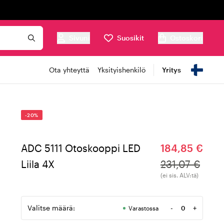
Sivuni
Suosikit
Ostoskori
Ota yhteyttä
Yksityishenkilö
Yritys
-20%
ADC 5111 Otoskooppi LED
184,85 €
Liila 4X
231,07 €
(ei sis. ALV:tä)
Valitse määrä:
-
+
Varastossa
Määrä