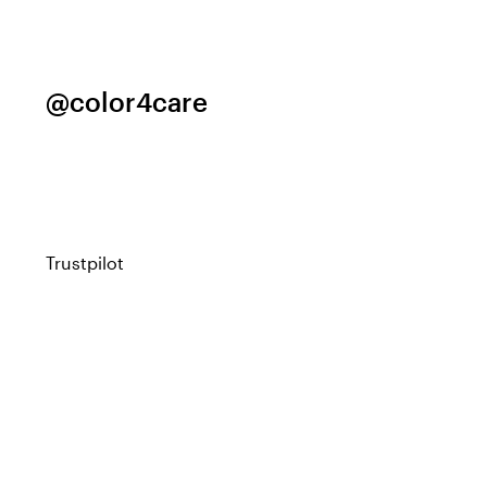
@color4care
Trustpilot