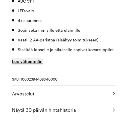
ADC 5111
LED-valo
4x suurennus
Sopii sekä ihmisille että eläimille
Vaatii 2 AA-paristoa (sisältyy toimitukseen)
Sisältää lapselle ja aikuiselle sopivat korvasuppilot
Lue vähemmän
SKU: 10002394-1083-10000
Arvostelut
Näytä 30 päivän hintahistoria