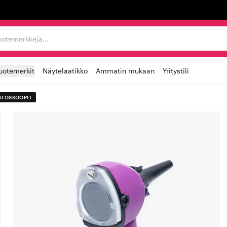
ta, tuotemerkkejä...
uotemerkit
Näytelaatikko
Ammatin mukaan
Yritystili
ATOSKOOPIT