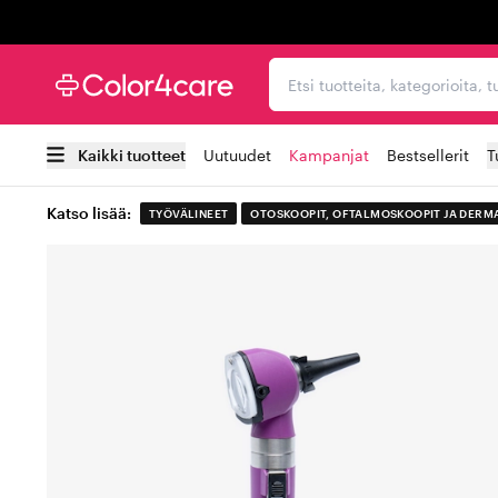
Trustpilot
Etsi tuotteita, kategorioi
Kaikki tuotteet
Uutuudet
Kampanjat
Bestsellerit
T
Katso lisää:
TYÖVÄLINEET
OTOSKOOPIT, OFTALMOSKOOPIT JA DERM