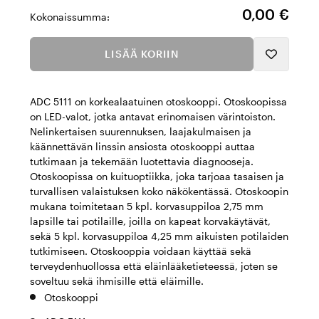
0,00 €
Kokonaissumma:
LISÄÄ KORIIN
ADC 5111 on korkealaatuinen otoskooppi. Otoskoopissa
on LED-valot, jotka antavat erinomaisen värintoiston.
Nelinkertaisen suurennuksen, laajakulmaisen ja
käännettävän linssin ansiosta otoskooppi auttaa
tutkimaan ja tekemään luotettavia diagnooseja.
Otoskoopissa on kuituoptiikka, joka tarjoaa tasaisen ja
turvallisen valaistuksen koko näkökentässä. Otoskoopin
mukana toimitetaan 5 kpl. korvasuppiloa 2,75 mm
lapsille tai potilaille, joilla on kapeat korvakäytävät,
sekä 5 kpl. korvasuppiloa 4,25 mm aikuisten potilaiden
tutkimiseen. Otoskooppia voidaan käyttää sekä
terveydenhuollossa että eläinlääketieteessä, joten se
soveltuu sekä ihmisille että eläimille.
Otoskooppi