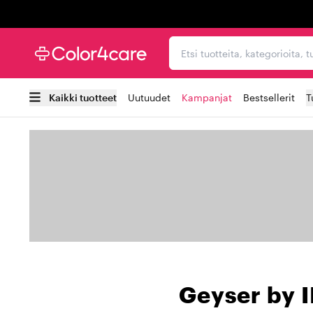
Trustpilot
Etsi tuotteita, kategorioi
Kaikki tuotteet
Uutuudet
Kampanjat
Bestsellerit
T
Geyser by ID