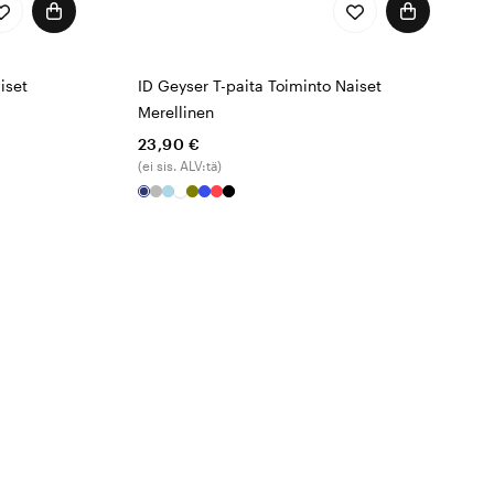
iset
ID Geyser T-paita Toiminto Naiset
Merellinen
23,90 €
(ei sis. ALV:tä)