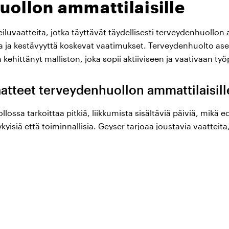
ollon ammattilaisille
eiluvaatteita, jotka täyttävät täydellisesti terveydenhuollon
 ja kestävyyttä koskevat vaatimukset. Terveydenhuolto ase
n kehittänyt malliston, joka sopii aktiiviseen ja vaativaan ty
aatteet terveydenhuollon ammattilaisill
ossa tarkoittaa pitkiä, liikkumista sisältäviä päiviä, mikä ed
kyisiä että toiminnallisia. Geyser tarjoaa joustavia vaatteita
asti koko työpäivän ajan. Geyserin valikoimassa on maailman
ka sopivat erinomaisesti hektisiin työvuoroihin, joissa on t
öskentelevät sekä sisällä että ulkona, Geyser tarjoaa takkeja j
 antavat lisäsuojaa kaikissa sääolosuhteissa, sekä vaatteita,
niteltu hengittämään ja pitämään kehosi viileänä, työskentel
issä tai työtehtävissä.