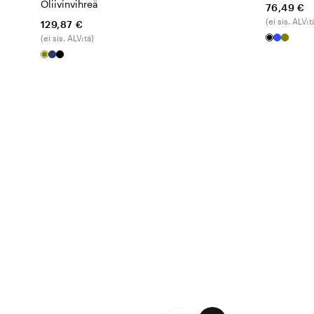
Oliivinvihreä
76,49 €
(ei sis. ALV:t
129,87 €
(ei sis. ALV:tä)