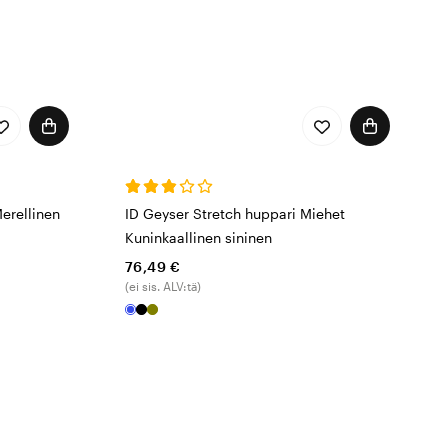
Merellinen
ID Geyser Stretch huppari Miehet
Kuninkaallinen sininen
76,49 €
(ei sis. ALV:tä)