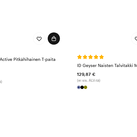
Active Pitkähihainen T-paita
ID Geyser Naisten Talvitakki 
129,87 €
(ei sis. ALV:tä)
ä)