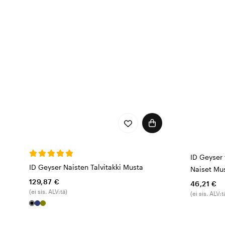
Laaja valikoima t
Me Color4carella pidämme 
Geyser by ID® -vaatteiden 
takkien avulla saat vaatte
suojaa viileitä aamuja ta
sinulle liikkumisvapauden 
Kestävyys ja vas
Terveydenhuollon ammattil
kantaa vastuuta ympäristö
ID Geyser 
valmistusprosesseja, mikä
ID Geyser Naisten Talvitakki Musta
Naiset Mu
toimivuutta että kestävyy
129,87 €
46,21 €
(ei sis. ALV:tä)
(ei sis. ALV:t
Siirryt sitten nopeasti pot
Geyser by ID® on oikea va