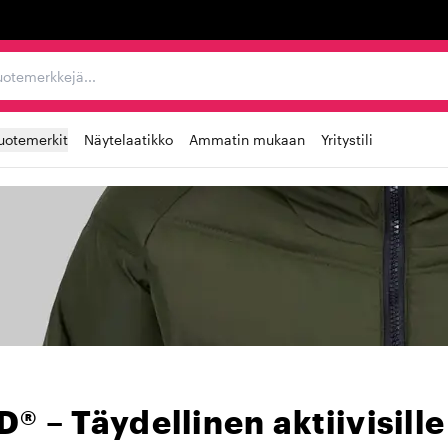
ta, tuotemerkkejä...
uotemerkit
Näytelaatikko
Ammatin mukaan
Yritystili
® – Täydellinen aktiivisille