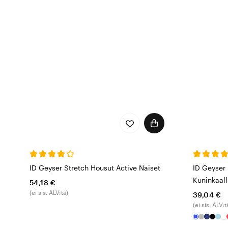
ID Geyser Stretch Housut Active Naiset
ID Geyser 
Kuninkaall
54,18 €
(ei sis. ALV:tä)
39,04 €
(ei sis. ALV:t