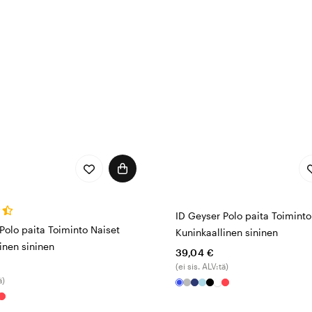
ID Geyser Polo paita Toimint
Polo paita Toiminto Naiset
Kuninkaallinen sininen
inen sininen
39,04 €
(ei sis. ALV:tä)
ä)