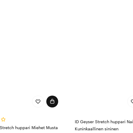
unnet myös olosi mukavaksi ja valmiiksi mihin tahansa teh
ID Geyser Stretch huppari Na
 Stretch huppari Miehet Musta
Kuninkaallinen sininen