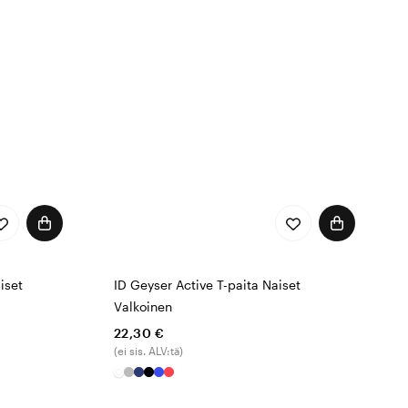
työsi todellisuutta.
ridiliivien ja kevyiden
n kerrospukeutumista ja
 housuja, jotka antavat
i, mutta on myös tärkeää
ivisia
iset
ID Geyser Active T-paita Naiset
arvostavat sekä
Valkoinen
22,30 €
(ei sis. ALV:tä)
otka kestävät koko päivän,
a näytät