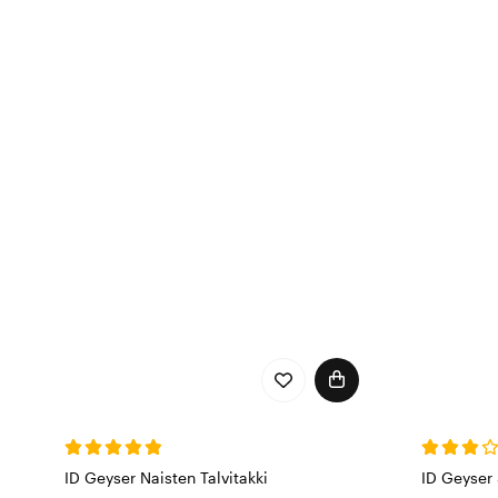
ammattimaiselta, mutta t
ID Geyser Naisten Talvitakki
ID Geyser