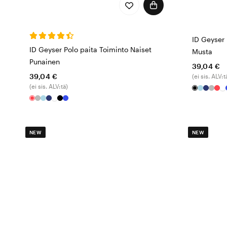
ID Geyser 
ID Geyser Polo paita Toiminto Naiset
Musta
Punainen
39,04 €
39,04 €
(ei sis. ALV:t
(ei sis. ALV:tä)
NEW
NEW