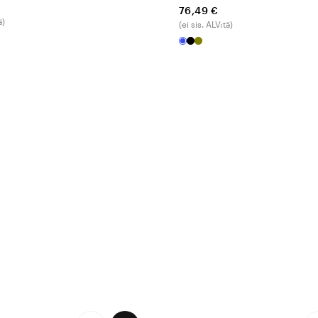
76,49 €
ä)
(ei sis. ALV:tä)