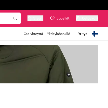
Sivuni
Suosikit
Ostoskori
Ota yhteyttä
Yksityishenkilö
Yritys