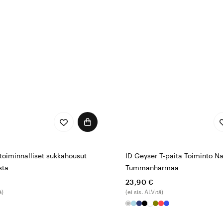
arpeisiisi
huolen siitä, että meillä on aina tuotteita, jotka vastaavat 
avulla saat käyttöösi laajan valikoiman urheiluvaatteita. Hyb
ita, jotka sopivat täydellisesti työvuoroihin, joissa tarvitaa
i iltoja vastaan. Valikoimassa on myös mukavia huppareita ja
ja sopivat yhtä hyvin töihin kuin työpaikalle ja sieltä pois.
tuullisuus
aisille on tärkeää tuntea olonsa mukavaksi ja turvalliseks
stä. Geyser by ID® käyttää kestäviä materiaaleja ja innovati
toiminnalliset sukkahousut
ID Geyser T-paita Toiminto Na
 tekee tuotteista ympäristötietoisen valinnan niille, jotka 
sta
Tummanharmaa
ttä.
23,90 €
ä)
(ei sis. ALV:tä)
ilaiden välillä, työskentelet ulkona tai tarvitset vaatteita, j
linta. Suorituskyvyn ja tyylin yhdistävien vaatteiden ansiost