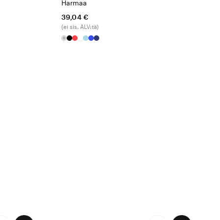
Harmaa
39,04 €
(ei sis. ALV:tä)