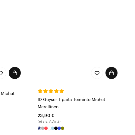
o Miehet
ID Geyser T-paita Toiminto Miehet
Merellinen
23,90 €
(ei sis. ALV:tä)