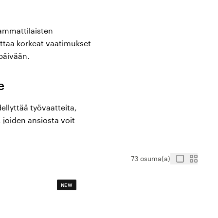
 ammattilaisten
ttaa korkeat vaatimukset
öpäivään.
e
ellyttää työvaatteita,
, joiden ansiosta voit
luokan laatua ja nopeasti
ärkeää pysyä kuivana ja
a liivejä, jotka ovat
73 osuma(a)
 jotka ovat hengittäviä ja
itpä sitten
NEW