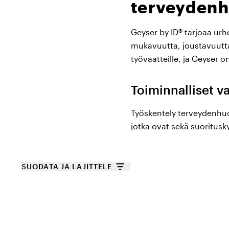
terveydenhu
Geyser by ID® tarjoaa urh
mukavuutta, joustavuutta
työvaatteille, ja Geyser o
Toiminnalliset v
Työskentely terveydenhuoll
jotka ovat sekä suoritusky
liikkua vapaasti ja sujuv
kuivuvia materiaaleja, jot
mukavana. Niille, jotka ty
SUODATA JA LAJITTELE
tuulen- ja vedenpitäviä ja
miellyttäviä – ne on suun
terveydenhuoltoympäristö