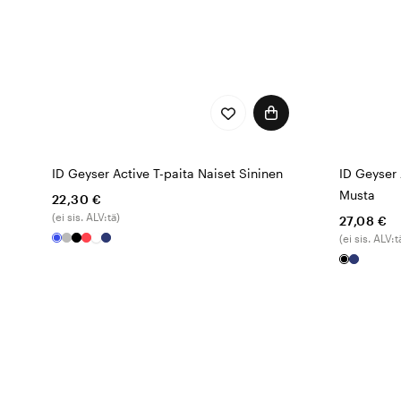
ID Geyser Active T-paita Naiset Sininen
ID Geyser 
Musta
22,30 €
(ei sis. ALV:tä)
27,08 €
(ei sis. ALV:t