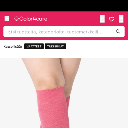
Trustpilot
Katso lisää:
VAATTEET
TUKISUKAT