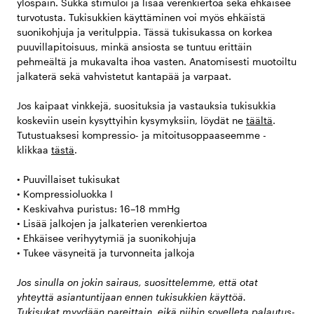
ylöspäin. Sukka stimuloi ja lisää verenkiertoa sekä ehkäisee
turvotusta. Tukisukkien käyttäminen voi myös ehkäistä
suonikohjuja ja veritulppia. Tässä tukisukassa on korkea
puuvillapitoisuus, minkä ansiosta se tuntuu erittäin
pehmeältä ja mukavalta ihoa vasten. Anatomisesti muotoiltu
jalkaterä sekä vahvistetut kantapää ja varpaat.
Jos kaipaat vinkkejä, suosituksia ja vastauksia tukisukkia
koskeviin usein kysyttyihin kysymyksiin, löydät ne
täältä
.
Tutustuaksesi kompressio- ja mitoitusoppaaseemme -
klikkaa
tästä
.
• Puuvillaiset tukisukat
• Kompressioluokka I
• Keskivahva puristus: 16–18 mmHg
• Lisää jalkojen ja jalkaterien verenkiertoa
• Ehkäisee verihyytymiä ja suonikohjuja
• Tukee väsyneitä ja turvonneita jalkoja
Jos sinulla on jokin sairaus, suosittelemme, että otat
yhteyttä asiantuntijaan ennen tukisukkien käyttöä.
Tukisukat myydään pareittain, eikä niihin sovelleta palautus-