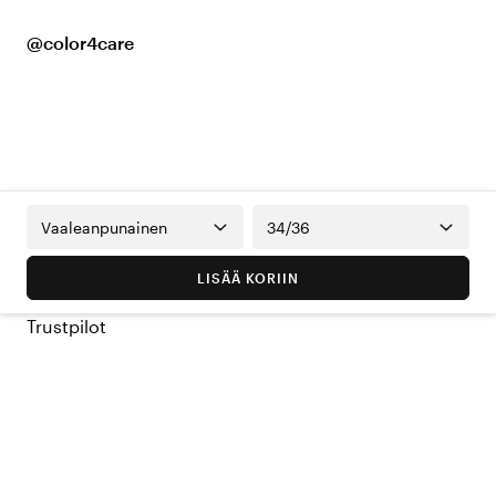
@color4care
Vaaleanpunainen
34/36
LISÄÄ KORIIN
Trustpilot