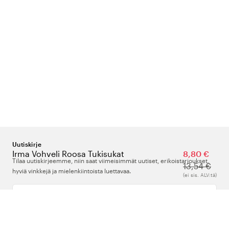
Uutiskirje
Irma Vohveli Roosa Tukisukat
8,80 €
Tilaa uutiskirjeemme, niin saat viimeisimmät uutiset, erikoistarjoukset,
13,54 €
hyviä vinkkejä ja mielenkiintoista luettavaa.
(ei sis. ALV:tä)
Kirjoita sähköpostiosoitteesi