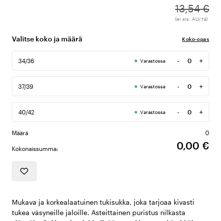
13,54 €
(ei sis. ALV:tä)
Valitse koko ja määrä
Koko-opas
-
+
34/36
Varastossa
Määrä
-
+
37/39
Varastossa
Määrä
-
+
40/42
Varastossa
Määrä
Määrä
0
0,00 €
Kokonaissumma:
Mukava ja korkealaatuinen tukisukka, joka tarjoaa kivasti
tukea väsyneille jaloille. Asteittainen puristus nilkasta