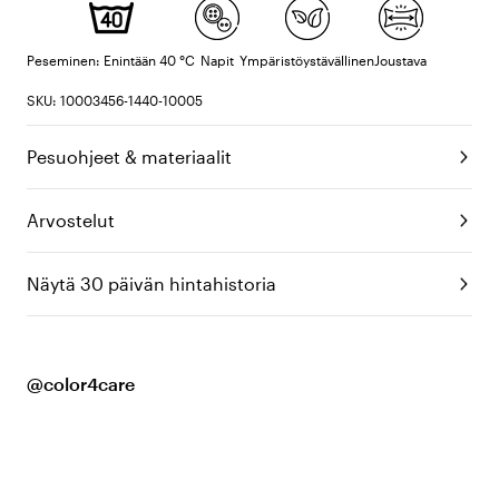
Peseminen: Enintään 40 °C
Napit
Ympäristöystävällinen
Joustava
SKU: 10003456-1440-10005
Pesuohjeet & materiaalit
Arvostelut
Näytä 30 päivän hintahistoria
@color4care