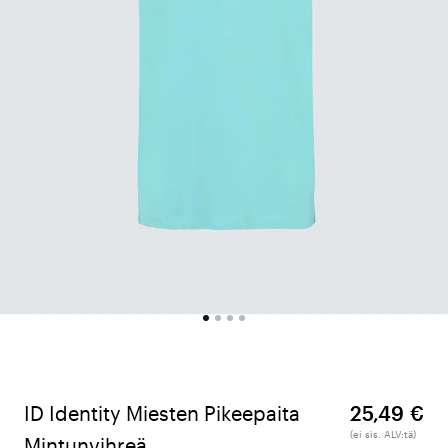
ID Identity Miesten Pikeepaita
25,49 €
(ei sis. ALV:tä)
Mintunvihreä