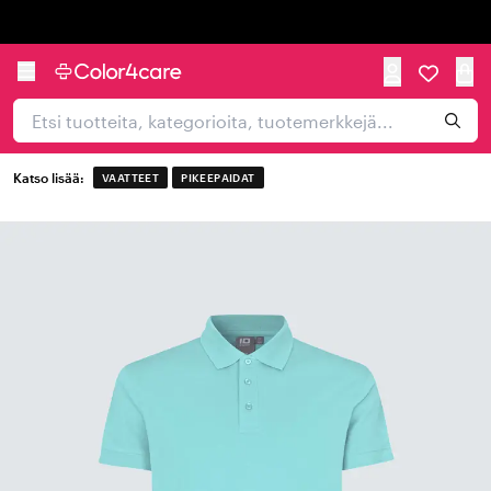
Trustpilot
Katso lisää:
VAATTEET
PIKEEPAIDAT