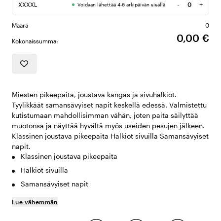
-
+
XXXXL
Voidaan lähettää 4-6 arkipäivän sisällä
Määrä
Määrä
0
0,00 €
Kokonaissumma:
Miesten pikeepaita, joustava kangas ja sivuhalkiot.
Tyylikkäät samansävyiset napit keskellä edessä. Valmistettu
kutistumaan mahdollisimman vähän, joten paita säilyttää
muotonsa ja näyttää hyvältä myös useiden pesujen jälkeen.
Klassinen joustava pikeepaita Halkiot sivuilla Samansävyiset
napit.
Klassinen joustava pikeepaita
Halkiot sivuilla
Samansävyiset napit
Lue vähemmän