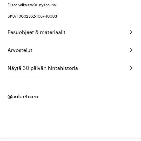
Ei saa valkaista
Kiristysnauha
SKU: 10002862-1067-10003
Pesuohjeet & materiaalit
Arvostelut
Näytä 30 päivän hintahistoria
@color4care