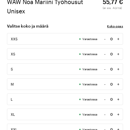
WAW Noa Mariini Työhousut
55,77 €
(ei sis. ALV:tä)
Unisex
Valitse koko ja määrä
Koko-opas
-
+
XXS
Varastossa
Määrä
-
+
XS
Varastossa
Määrä
-
+
S
Varastossa
Määrä
-
+
M
Varastossa
Määrä
-
+
L
Varastossa
Määrä
-
+
XL
Varastossa
Määrä
-
+
XXL
Varastossa