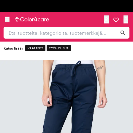
Trustpilot
Katso lisää:
VAATTEET
TYÖHOUSUT