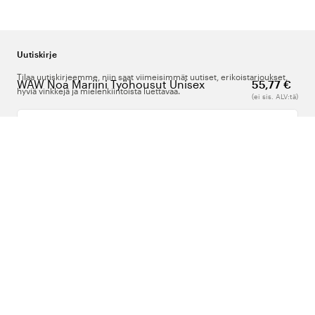
Uutiskirje
Tilaa uutiskirjeemme, niin saat viimeisimmät uutiset, erikoistarjoukset,
WAW Noa Mariini Työhousut Unisex
55,77 €
hyviä vinkkejä ja mielenkiintoista luettavaa.
(ei sis. ALV:tä)
Kirjoita sähköpostiosoitteesi
Meistä
Tuki
Seuraa meitä
Suomi