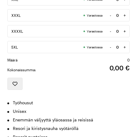
Määrä
-
+
XXXL
Varastossa
Määrä
-
+
XXXXL
Varastossa
Määrä
-
+
5XL
Varastossa
Määrä
Määrä
0
0,00 €
Kokonaissumma:
Työhousut
Unisex
Enemmän väljyyttä yläosassa ja reisissä
Resori ja kiristysnauha vyötäröllä
Resorit punteissa