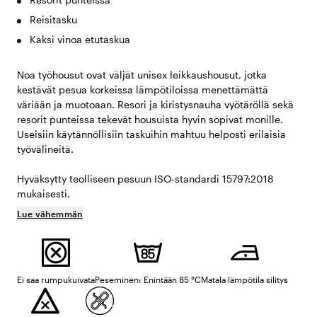
Reisitasku
Kaksi vinoa etutaskua
Noa työhousut ovat väljät unisex leikkaushousut, jotka
kestävät pesua korkeissa lämpötiloissa menettämättä
väriään ja muotoaan. Resori ja kiristysnauha vyötäröllä sekä
resorit punteissa tekevät housuista hyvin sopivat monille.
Useisiin käytännöllisiin taskuihin mahtuu helposti erilaisia
työvälineitä.
Hyväksytty teolliseen pesuun ISO-standardi 15797:2018
mukaisesti.
Lue vähemmän
Ei saa rumpukuivata
Peseminen: Enintään 85 °C
Matala lämpötila silitys