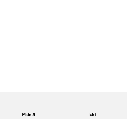
Meistä
Tuki
Tietoja Color4caresta
Ota yhteyttä