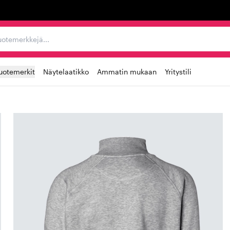
ta, tuotemerkkejä...
uotemerkit
Näytelaatikko
Ammatin mukaan
Yritystili