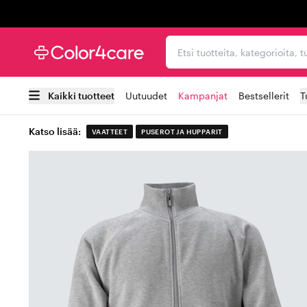
Trustpilot
Etsi tuotteita, kategorioi
Kaikki tuotteet
Uutuudet
Kampanjat
Bestsellerit
T
Katso lisää:
VAATTEET
PUSEROT JA HUPPARIT