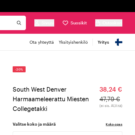
Sivuni
Suosikit
Ostoskori
Ota yhteyttä
Yksityishenkilö
Yritys
-20%
South West Denver
38,24 €
Harmaameleerattu Miesten
47,79 €
(ei sis. ALV:tä)
Collegetakki
Valitse koko ja määrä
Koko-opas