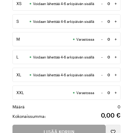
XS
-
+
Voidaan lähettää 4-6 arkipäivän sisällä
Määrä
S
-
+
Voidaan lähettää 4-6 arkipäivän sisällä
Määrä
M
-
+
Varastossa
Määrä
L
-
+
Voidaan lähettää 4-6 arkipäivän sisällä
Määrä
XL
-
+
Voidaan lähettää 4-6 arkipäivän sisällä
Määrä
XXL
-
+
Varastossa
Määrä
Määrä
0
0,00 €
Kokonaissumma:
LISÄÄ KORIIN