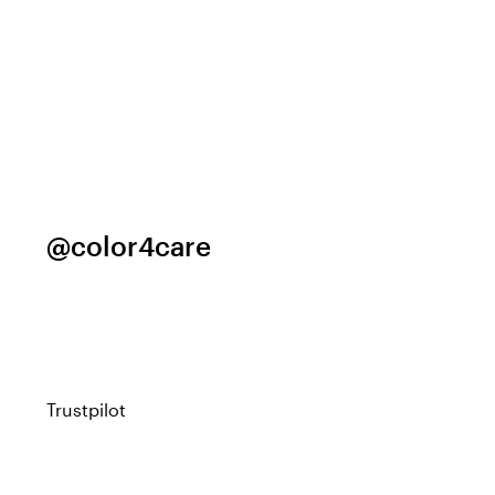
@color4care
Trustpilot