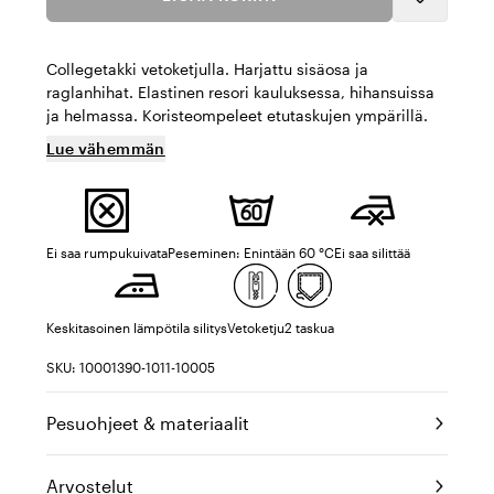
Collegetakki vetoketjulla. Harjattu sisäosa ja
raglanhihat. Elastinen resori kauluksessa, hihansuissa
ja helmassa. Koristeompeleet etutaskujen ympärillä.
Lue vähemmän
Ei saa rumpukuivata
Peseminen: Enintään 60 °C
Ei saa silittää
Keskitasoinen lämpötila silitys
Vetoketju
2 taskua
SKU: 10001390-1011-10005
Pesuohjeet & materiaalit
Arvostelut