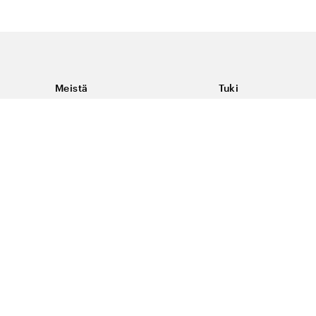
Meistä
Tuki
Tietoja Color4caresta
Ota yhteyttä
Yleisiä kysymyksiä
Ehdot
Toimitukset & palaut
Peruutus, palautus ja
virheilmoituksen te
Tietosuoja & evästee