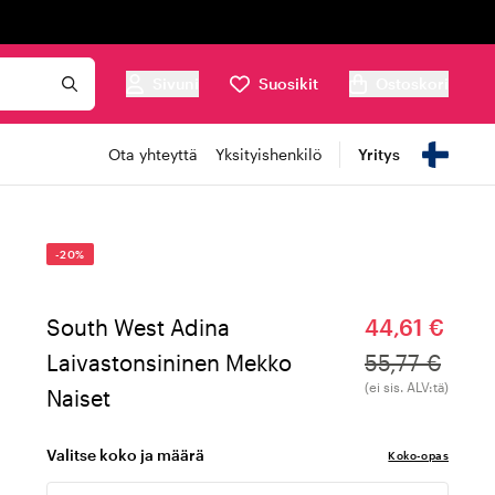
Sivuni
Suosikit
Ostoskori
Ota yhteyttä
Yksityishenkilö
Yritys
-20%
South West Adina
44,61 €
Laivastonsininen Mekko
55,77 €
(ei sis. ALV:tä)
Naiset
Valitse koko ja määrä
Koko-opas