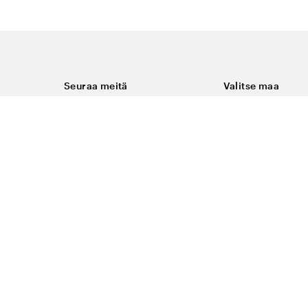
Seuraa meitä
Valitse maa
Facebook
Suomi
Instagram
Youtube
ukset
LinkedIn
keminen
t