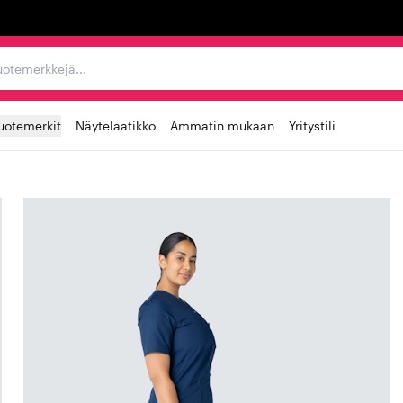
ta, tuotemerkkejä...
uotemerkit
Näytelaatikko
Ammatin mukaan
Yritystili