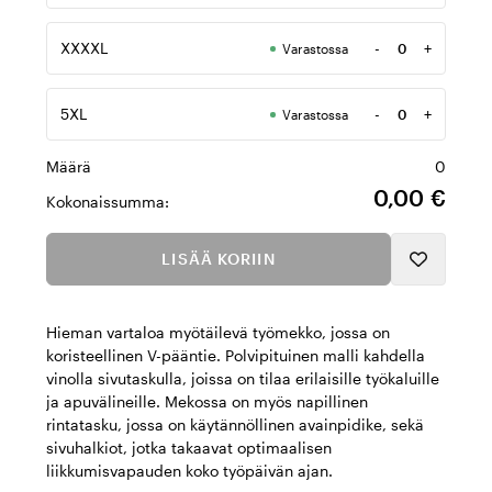
XXXXL
-
+
Varastossa
Määrä
5XL
-
+
Varastossa
Määrä
Määrä
0
0,00 €
Kokonaissumma:
LISÄÄ KORIIN
Hieman vartaloa myötäilevä työmekko, jossa on
koristeellinen V-pääntie. Polvipituinen malli kahdella
vinolla sivutaskulla, joissa on tilaa erilaisille työkaluille
ja apuvälineille. Mekossa on myös napillinen
rintatasku, jossa on käytännöllinen avainpidike, sekä
sivuhalkiot, jotka takaavat optimaalisen
liikkumisvapauden koko työpäivän ajan.