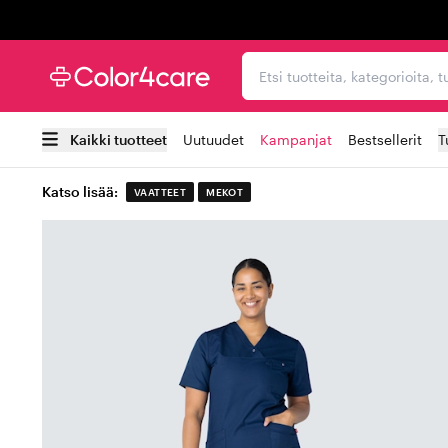
Trustpilot
Etsi tuotteita, kategorioi
Kaikki tuotteet
Uutuudet
Kampanjat
Bestsellerit
T
Katso lisää:
VAATTEET
MEKOT