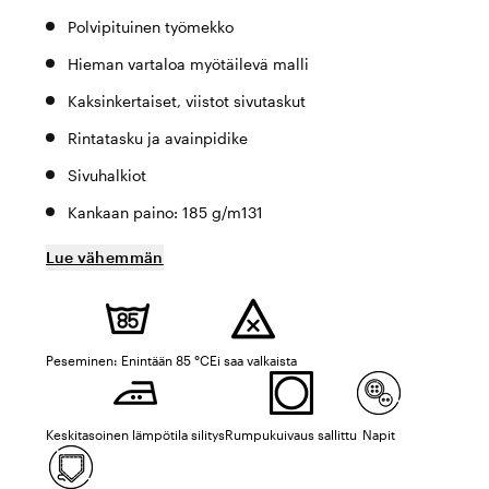
Polvipituinen työmekko
Hieman vartaloa myötäilevä malli
Kaksinkertaiset, viistot sivutaskut
Rintatasku ja avainpidike
Sivuhalkiot
Kankaan paino: 185 g/m131
Lue vähemmän
Peseminen: Enintään 85 °C
Ei saa valkaista
Keskitasoinen lämpötila silitys
Rumpukuivaus sallittu
Napit