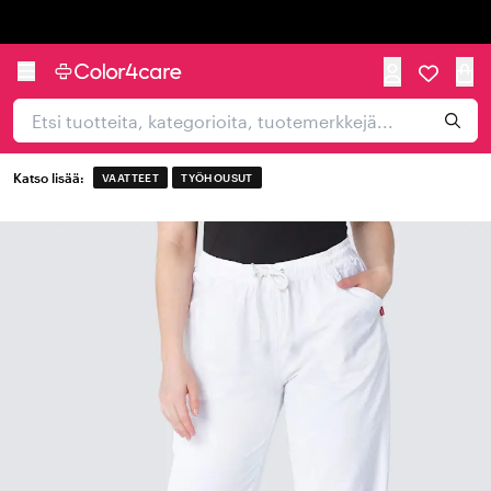
Trustpilot
Katso lisää:
VAATTEET
TYÖHOUSUT