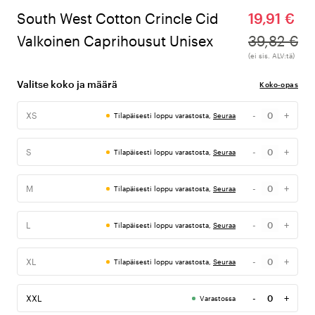
South West Cotton Crincle Cid
19,91 €
Valkoinen Caprihousut Unisex
39,82 €
(ei sis. ALV:tä)
Valitse koko ja määrä
Koko-opas
-
+
XS
Tilapäisesti loppu varastosta,
Seuraa
Määrä
-
+
S
Tilapäisesti loppu varastosta,
Seuraa
Määrä
-
+
M
Tilapäisesti loppu varastosta,
Seuraa
Määrä
-
+
L
Tilapäisesti loppu varastosta,
Seuraa
Määrä
-
+
XL
Tilapäisesti loppu varastosta,
Seuraa
Määrä
-
+
XXL
Varastossa
Määrä