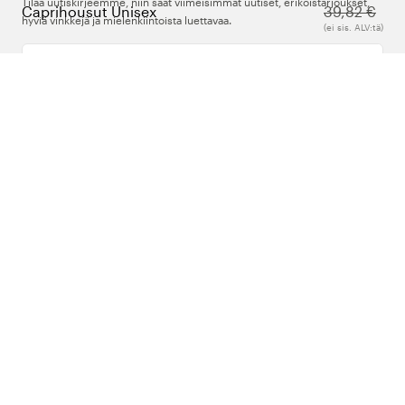
Tilaa uutiskirjeemme, niin saat viimeisimmät uutiset, erikoistarjoukset,
Caprihousut Unisex
39,82 €
hyviä vinkkejä ja mielenkiintoista luettavaa.
(ei sis. ALV:tä)
Kirjoita sähköpostiosoitteesi
Meistä
Tuki
Seuraa meitä
Suomi