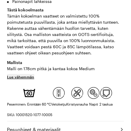
Painonapit lahkeissa
Tästä kokoelmasta
Tämän kokoelman vaatteet on valmistettu 100%
poimutetusta puuvillasta, joka antaa miellyttävän tunteen.
Rakenne auttaa vähentämään huollon tarvetta, kuten
silitystä. Osa malliston vaatteista on GOTS-sertifioituja,
mikä tarkoittaa, että puuvilla on 100% luonnonmukaista.
Vaatteet voidaan pestä 60C ja 85C lämpötilassa, katso
vaatteen ohjeet oikean pesuohjeen suhteen.
Mallista
Malli on 178cm pitkä ja kantaa kokoa Medium
Lue vähemmän
Peseminen: Enintään 60 °C
Vetoketju
Kiristysnauha
Napit
2 taskua
SKU: 10001520-1077-10005
Pesuohjeet & materiaalit