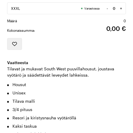
-
+
XXXL
Varastossa
Määrä
Määrä
0
0,00 €
Kokonaissumma:
Vaatteesta
Tilavat ja mukavat South West puuvillahousut, joustava
vyötärö ja säädettävät leveydet lahkeissa.
Housut
Unisex
Tilava malli
3/4 pituus
Resori ja kiristysnauha vyötäröllä
Kaksi taskua